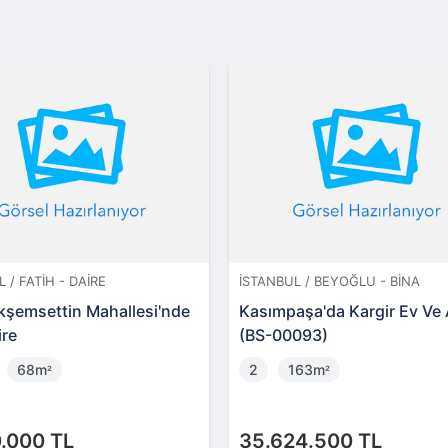
 / FATIH - DAIRE
İSTANBUL / BEYOĞLU - BINA
kşemsettin Mahallesi'nde
Kasımpaşa'da Kargir Ev Ve 
ire
(BS-00093)
68m
2
163m
²
²
.000 TL
35.624.500 TL