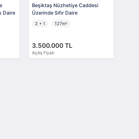
e
Beşiktaş Nüzhetiye Caddesi
s Daire
Üzerinde Sıfır Daire
2 + 1
127m
²
3.500.000 TL
Açılış Fiyatı