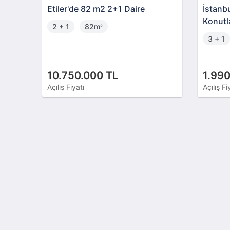
Etiler'de 82 m2 2+1 Daire
İstanb
Konutl
2 + 1
82m
²
3 + 1
10.750.000 TL
1.990
Açılış Fiyatı
Açılış Fi