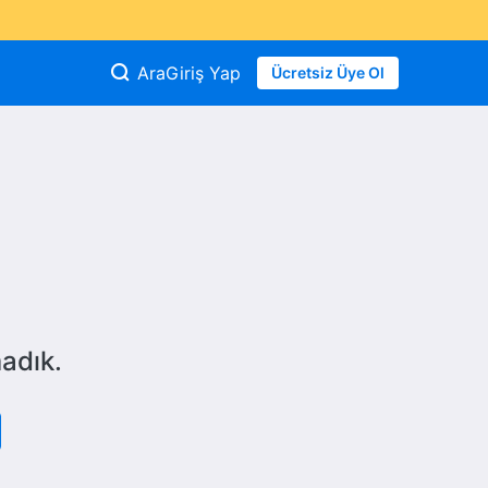
Ara
Giriş Yap
Ücretsiz Üye Ol
adık.