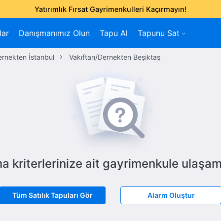
Yatırımlık Fırsat Gayrimenkulleri Kaçırmayın!
lar
Danışmanımız Olun
Tapu Al
Tapunu Sat
ernekten İstanbul
Vakıftan/Dernekten Beşiktaş
a kriterlerinize ait gayrimenkule ulaşam
Tüm Satılık Tapuları Gör
Alarm Oluştur