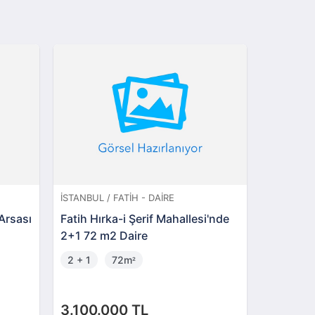
İSTANBUL / FATIH - DAIRE
İSTANBUL 
Arsası
Fatih Hırka-i Şerif Mahallesi'nde
Esenyurt
2+1 72 m2 Daire
Sitesi'n
2 + 1
72m
2 + 1
²
3.100.000 TL
3.200.