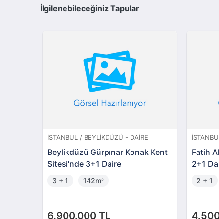
İlgilenebileceğiniz Tapular
İSTANBUL / BEYLIKDÜZÜ - DAIRE
İSTANBUL
Beylikdüzü Gürpınar Konak Kent
Fatih A
Sitesi'nde 3+1 Daire
2+1 Da
3 + 1
142m
2 + 1
²
6.900.000 TL
4.500