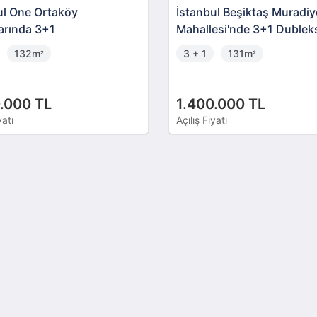
ul One Ortaköy
İstanbul Beşiktaş Muradiy
arında 3+1
Mahallesi'nde 3+1 Dublek
132m
3 + 1
131m
²
²
.000 TL
1.400.000 TL
yatı
Açılış Fiyatı