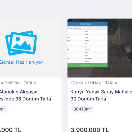
 KARATAY - TARLA
AFYONKARAHISAR / MERKEZ - İ
aratay Zencirli'de 42
Afyonkarahisar Hoca Ahme
Tarla (306747 )
Yesevi'de Konut İmarlı Arsa
01887)
9m
72m
²
²
.000 TL
370.000 TL