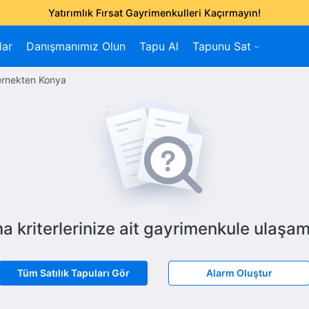
Yatırımlık Fırsat Gayrimenkulleri Kaçırmayın!
lar
Danışmanımız Olun
Tapu Al
Tapunu Sat
ernekten Konya
a kriterlerinize ait gayrimenkule ulaşam
Tüm Satılık Tapuları Gör
Alarm Oluştur