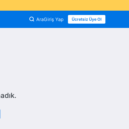
Ara
Giriş Yap
Ücretsiz Üye Ol
adık.