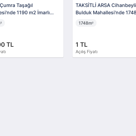
Çumra Taşağıl
TAKSİTLİ ARSA Cihanbeyli
esi'nde 1190 m2 İmarlı
Bulduk Mahallesi'nde 174
İmarlı Arsa
m
1748m
²
²
00 TL
1 TL
yatı
Açılış Fiyatı