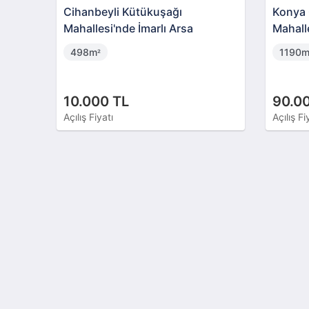
Cihanbeyli Kütükuşağı
Konya 
Mahallesi'nde İmarlı Arsa
Mahall
Arsa
498m
1190
²
10.000 TL
90.0
Açılış Fiyatı
Açılış Fi