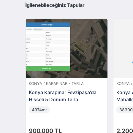
İlgilenebileceğiniz Tapular
KONYA / ÇUMRA - TARLA
KONYA /
/Mescit
Konya Çumra Alibeyhüyüğü
Konya K
arla
Mahallesi'nde 21 Dönüm Tarla
Dönüm 
21575m
4204
²
1.700.000 TL
4.000