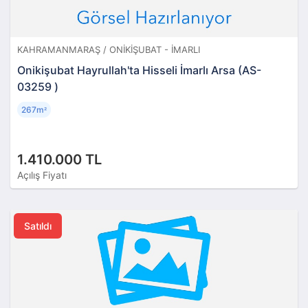
KAHRAMANMARAŞ / ONIKIŞUBAT - İMARLI
Onikişubat Hayrullah'ta Hisseli İmarlı Arsa (AS-
03259 )
267m
²
1.410.000 TL
Açılış Fiyatı
Satıldı