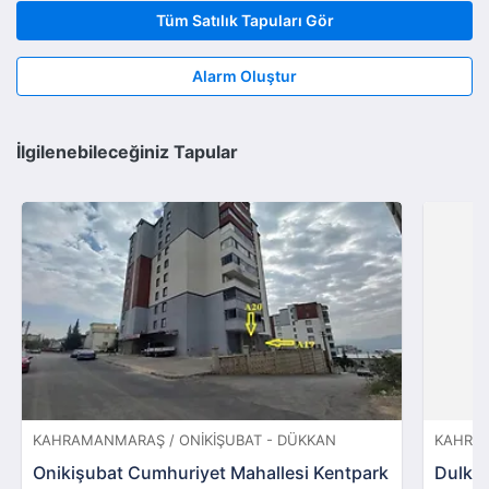
Tüm Satılık Tapuları Gör
Alarm Oluştur
İlgilenebileceğiniz Tapular
KAHRAMANMARAŞ / ONIKIŞUBAT - DÜKKAN
KAHRAM
Onikişubat Cumhuriyet Mahallesi Kentpark
Dulkad