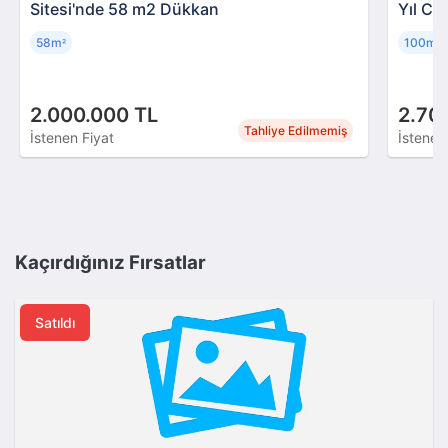
Sitesi'nde 58 m2 Dükkan
Yıl Ca
58m
100m
²
²
2.000.000 TL
2.70
Tahliye Edilmemiş
İstenen Fiyat
İstenen
Kaçırdığınız Fırsatlar
Satıldı