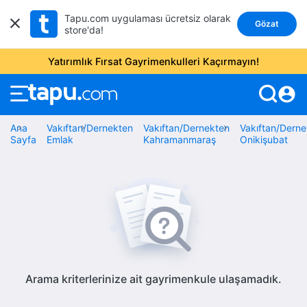
Tapu.com uygulaması ücretsiz olarak
Gözat
store'da!
Yatırımlık Fırsat Gayrimenkulleri Kaçırmayın!
account_circle
Ana
Vakıftan/Dernekten
Vakıftan/Dernekten
Vakıftan/Derne
Sayfa
Emlak
Kahramanmaraş
Onikişubat
Arama kriterlerinize ait gayrimenkule ulaşamadık.