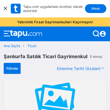
Tapu.com uygulaması ücretsiz olarak
Gözat
store'da!
Yatırımlık Fırsat Gayrimenkulleri Kaçırmayın!
account_circle
Ana Sayfa
Ticari
Şanlıurfa Satılık Ticari Gayrimenkul
5 sonuç
Filtrele