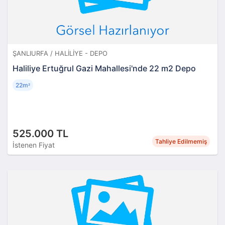
ŞANLIURFA / HALILIYE - DEPO
Haliliye Ertuğrul Gazi Mahallesi'nde 22 m2 Depo
22m
²
525.000 TL
Tahliye Edilmemiş
İstenen Fiyat