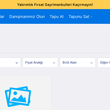
Yatırımlık Fırsat Gayrimenkulleri Kaçırmayın!
lar
Danışmanımız Olun
Tapu Al
Tapunu Sat
Fiyat Aralığı
Brüt Alan
Diğer 