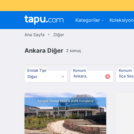
Kategoriler
Koleksiyon
Ana Sayfa
Diğer
Ankara Diğer
2 sonuç
Emlak Tipi
Konum
Konum
×
Ankara
İlçe Seç
Diğer