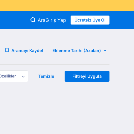
Ara
Giriş Yap
Ücretsiz Üye Ol
Aramayı Kaydet
Özellikler
Temizle
Filtreyi Uygula