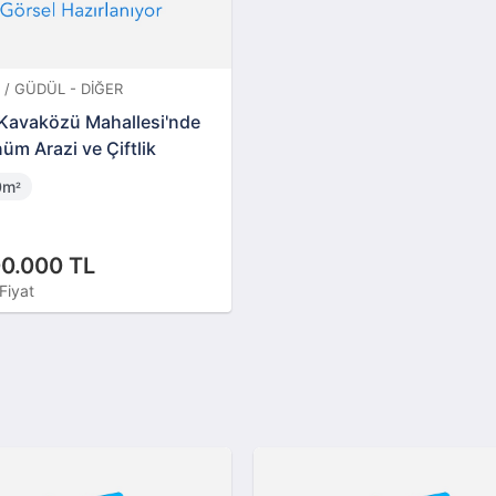
/ GÜDÜL - DIĞER
Kavaközü Mahallesi'nde
üm Arazi ve Çiftlik
0m
²
00.000 TL
Fiyat