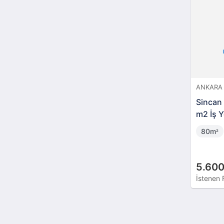
ANKARA 
Sincan
m2 İş Y
80m
²
5.600
İstenen 