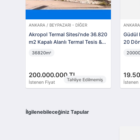
ANKARA / BEYPAZARI - DIĞER
ANKARA 
Akropol Termal Sitesi'nde 36.820
Güdül 
m2 Kapalı Alanlı Termal Tesis &
20 Dön
AVM Kompleksi
36820m
2000
²
200.000.000 TL
19.5
Tahliye Edilmemiş
İstenen Fiyat
İstenen 
İlgilenebileceğiniz Tapular