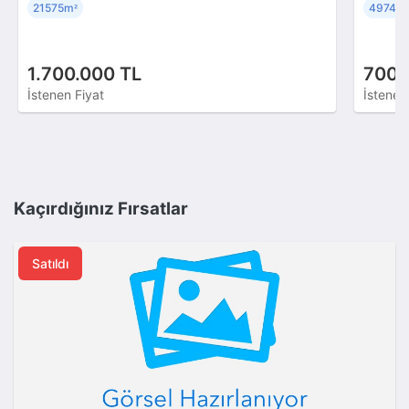
21575m
4974m
²
1.700.000 TL
700.
İstenen Fiyat
İstenen
Kaçırdığınız Fırsatlar
Satıldı