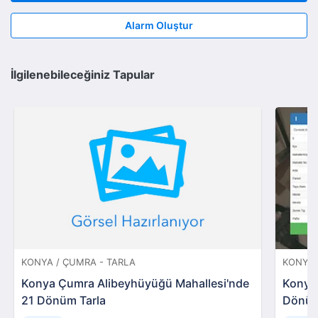
Alarm Oluştur
İlgilenebileceğiniz Tapular
KONYA / ÇUMRA - TARLA
KONYA 
Konya Çumra Alibeyhüyüğü Mahallesi'nde
Konya 
21 Dönüm Tarla
Dönüm