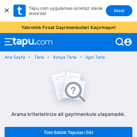
Tapu.com uygulaması ücretsiz olarak
Gözat
store'da!
Yatırımlık Fırsat Gayrimenkulleri Kaçırmayın!
account_circle
Ana Sayfa
Tarla
Konya Tarla
Ilgın Tarla
Arama kriterlerinize ait gayrimenkule ulaşamadık.
Tüm Satılık Tapuları Gör