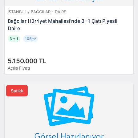
İSTANBUL / BAĞCILAR - DAIRE
Bağcılar Hürriyet Mahallesi'nde 3+1 Çatı Piyesli
Daire
3 + 1
105m
²
5.150.000 TL
Açılış Fiyatı
Satıldı