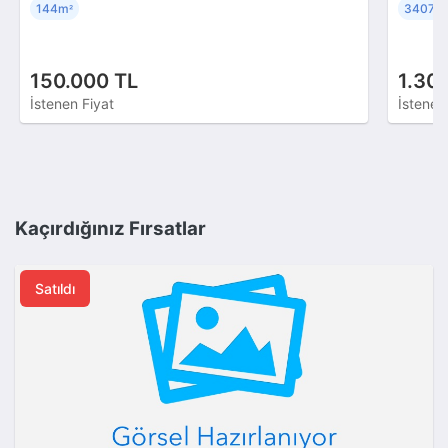
144m
34079
²
150.000 TL
1.30
İstenen Fiyat
İstenen
Kaçırdığınız Fırsatlar
Satıldı