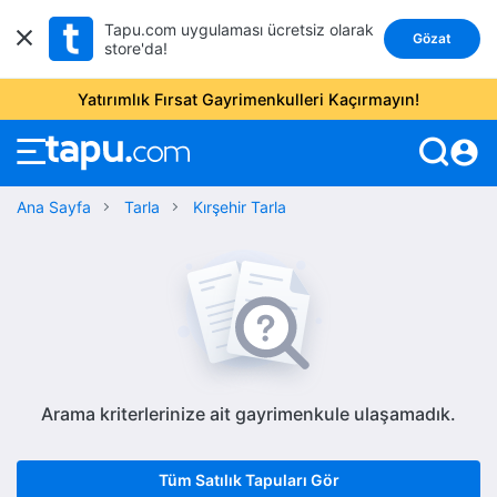
Tapu.com uygulaması ücretsiz olarak
Gözat
store'da!
Yatırımlık Fırsat Gayrimenkulleri Kaçırmayın!
account_circle
Ana Sayfa
Tarla
Kırşehir Tarla
Arama kriterlerinize ait gayrimenkule ulaşamadık.
Tüm Satılık Tapuları Gör