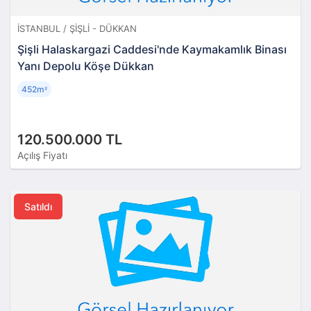
İSTANBUL / ŞIŞLI - DÜKKAN
Şişli Halaskargazi Caddesi'nde Kaymakamlık Binası
Yanı Depolu Köşe Dükkan
452m
²
120.500.000 TL
Açılış Fiyatı
Satıldı