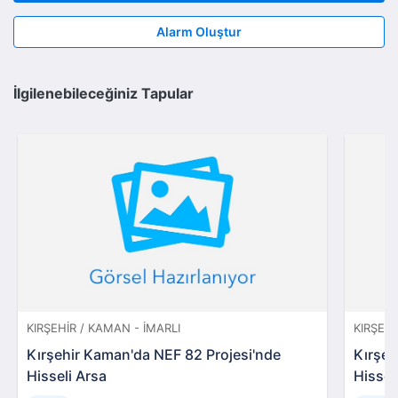
Alarm Oluştur
İlgilenebileceğiniz Tapular
KIRŞEHIR / KAMAN - İMARLI
KIRŞEH
Kırşehir Kaman'da NEF 82 Projesi'nde
Kırşeh
Hisseli Arsa
Hissel