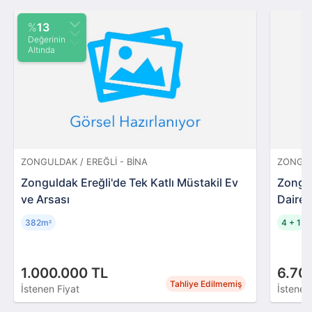
%
13
Değerinin
Altında
ZONGULDAK / EREĞLI - BINA
ZONGUL
Zonguldak Ereğli'de Tek Katlı Müstakil Ev
Zongul
ve Arsası
Daire
382m
4 + 1
²
1.000.000 TL
6.70
Tahliye Edilmemiş
İstenen Fiyat
İstenen