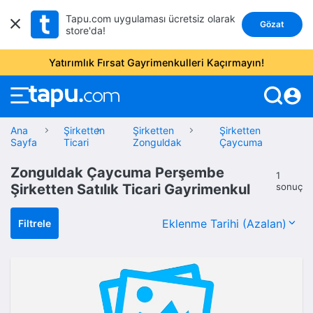
Tapu.com uygulaması ücretsiz olarak
Gözat
store'da!
Yatırımlık Fırsat Gayrimenkulleri Kaçırmayın!
account_circle
Ana
Şirketten
Şirketten
Şirketten
Sayfa
Ticari
Zonguldak
Çaycuma
Zonguldak Çaycuma Perşembe
1
Şirketten Satılık Ticari Gayrimenkul
sonuç
Filtrele