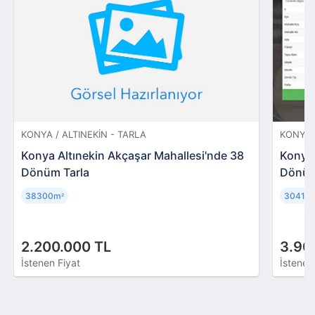
KONYA / ALTINEKIN - TARLA
KONYA 
Konya Altınekin Akçaşar Mahallesi'nde 38
Konya 
Dönüm Tarla
Dönüm
38300m
30413
²
2.200.000 TL
3.90
İstenen Fiyat
İstenen