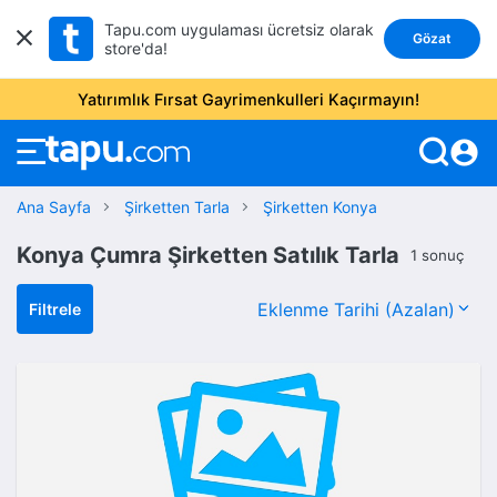
Tapu.com uygulaması ücretsiz olarak
Gözat
store'da!
Yatırımlık Fırsat Gayrimenkulleri Kaçırmayın!
account_circle
Ana Sayfa
Şirketten Tarla
Şirketten Konya
Konya Çumra Şirketten Satılık Tarla
1 sonuç
Filtrele