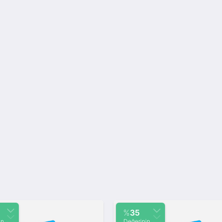
%
35
in
Değerinin