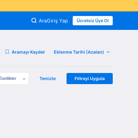
Ara
Giriş Yap
Ücretsiz Üye Ol
Aramayı Kaydet
Özellikler
Temizle
Filtreyi Uygula