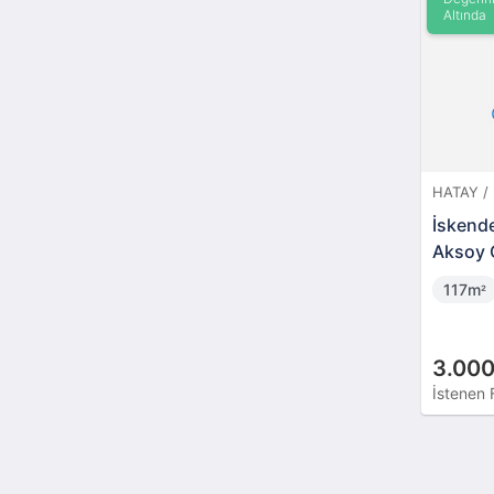
Altında
HATAY /
İskend
Aksoy C
(1798)
117m
²
3.000
İstenen 