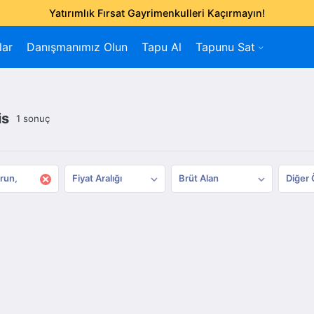
Yatırımlık Fırsat Gayrimenkulleri Kaçırmayın!
lar
Danışmanımız Olun
Tapu Al
Tapunu Sat
is
1 sonuç
×
run
Fiyat Aralığı
Brüt Alan
Diğer 