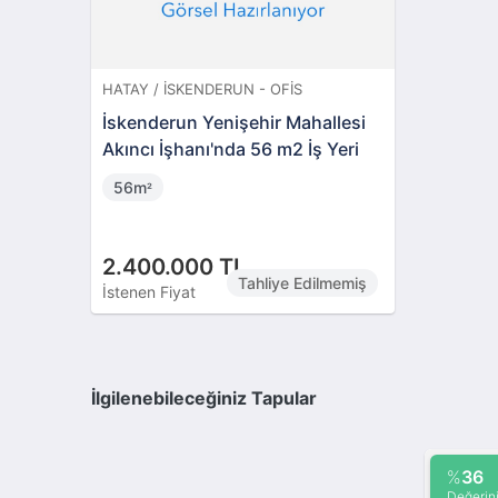
HATAY / İSKENDERUN - OFIS
İskenderun Yenişehir Mahallesi
Akıncı İşhanı'nda 56 m2 İş Yeri
56m
²
2.400.000 TL
Tahliye Edilmemiş
İstenen Fiyat
İlgilenebileceğiniz Tapular
%
36
Değerin