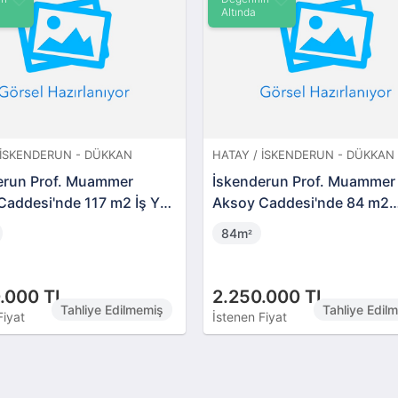
Altında
 İSKENDERUN - DÜKKAN
HATAY / İSKENDERUN - DÜKKAN
erun Prof. Muammer
İskenderun Prof. Muammer
addesi'nde 117 m2 İş Yeri
Aksoy Caddesi'nde 84 m2
Dubleks İş Yeri (1799)
84m
²
.000 TL
2.250.000 TL
Tahliye Edilmemiş
Tahliye Edil
Fiyat
İstenen Fiyat