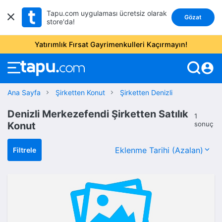
Tapu.com uygulaması ücretsiz olarak
Gözat
store'da!
Yatırımlık Fırsat Gayrimenkulleri Kaçırmayın!
account_circle
Ana Sayfa
Şirketten Konut
Şirketten Denizli
Denizli Merkezefendi Şirketten Satılık
1
Konut
sonuç
Filtrele