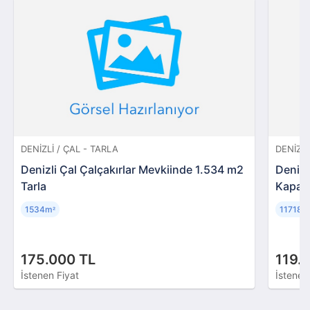
DENIZLI / ÇAL - TARLA
DENIZLI
Denizli Çal Çalçakırlar Mevkiinde 1.534 m2
Denizl
Tarla
Kapalı 
1534m
11718m
²
175.000 TL
119.
İstenen Fiyat
İstenen