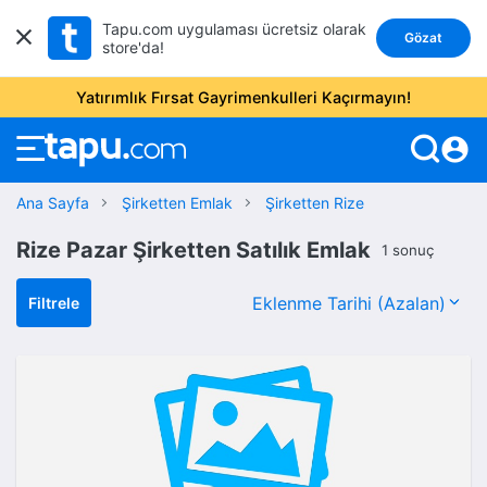
Tapu.com uygulaması ücretsiz olarak
Gözat
store'da!
Yatırımlık Fırsat Gayrimenkulleri Kaçırmayın!
account_circle
Ana Sayfa
Şirketten Emlak
Şirketten Rize
Rize Pazar Şirketten Satılık Emlak
1 sonuç
Filtrele