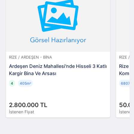
RIZE / ARDEŞEN - BINA
RIZE / 
Ardeşen Deniz Mahallesi'nde Hisseli 3 Katlı
Rize P
Kargir Bina Ve Arsası
Komple
4
405m
6807m
²
2.800.000 TL
50.0
İstenen Fiyat
İstenen