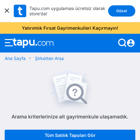
Tapu.com uygulaması ücretsiz olarak
Gözat
store'da!
Yatırımlık Fırsat Gayrimenkulleri Kaçırmayın!
account_circle
Ana Sayfa
Şirketten Arsa
Arama kriterlerinize ait gayrimenkule ulaşamadık.
Tüm Satılık Tapuları Gör