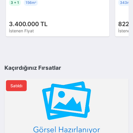
3 + 1
156m
343m
²
²
3.400.000 TL
822.
İstenen Fiyat
İstenen
Kaçırdığınız Fırsatlar
Satıldı