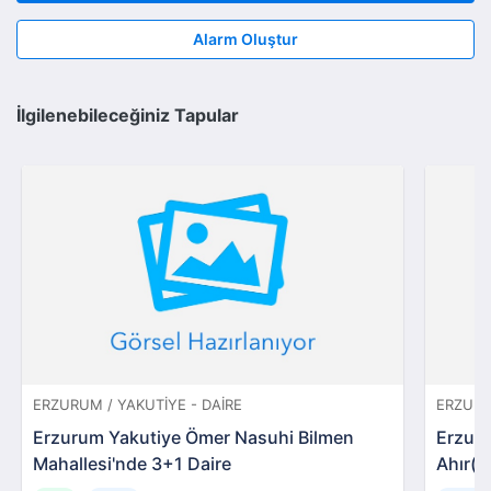
Alarm Oluştur
İlgilenebileceğiniz Tapular
ERZURUM / YAKUTIYE - DAIRE
ERZURU
Erzurum Yakutiye Ömer Nasuhi Bilmen
Erzur
Mahallesi'nde 3+1 Daire
Ahır(