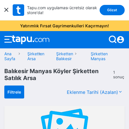
Tapu.com uygulaması ücretsiz olarak
Gözat
store'da!
Yatırımlık Fırsat Gayrimenkulleri Kaçırmayın!
account_circle
Ana
Şirketten
Şirketten
Şirketten
Sayfa
Arsa
Balıkesir
Manyas
Balıkesir Manyas Köyler Şirketten
1
Satılık Arsa
sonuç
Filtrele