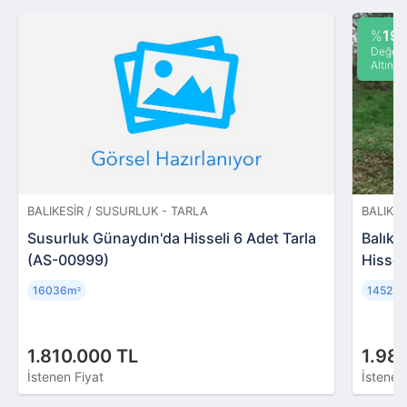
%
19
Değeri
Altında
BALIKESIR / SUSURLUK - TARLA
BALIKES
Susurluk Günaydın'da Hisseli 6 Adet Tarla
Balıke
(AS-00999)
Hissel
16036m
14522
²
1.810.000 TL
1.98
İstenen Fiyat
İstenen