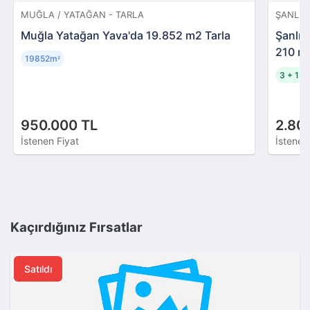
MUĞLA / YATAĞAN - TARLA
ŞANLIUR
Muğla Yatağan Yava'da 19.852 m2 Tarla
Şanlıu
210 m
19852m
²
3 + 1
950.000 TL
2.80
İstenen Fiyat
İstenen
Kaçırdığınız Fırsatlar
Satıldı