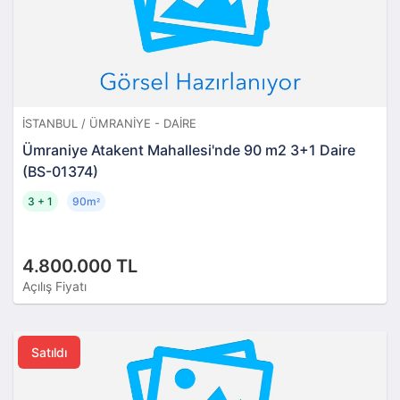
İSTANBUL / ÜMRANIYE - DAIRE
Ümraniye Atakent Mahallesi'nde 90 m2 3+1 Daire
(BS-01374)
3 + 1
90m
²
4.800.000 TL
Açılış Fiyatı
Satıldı