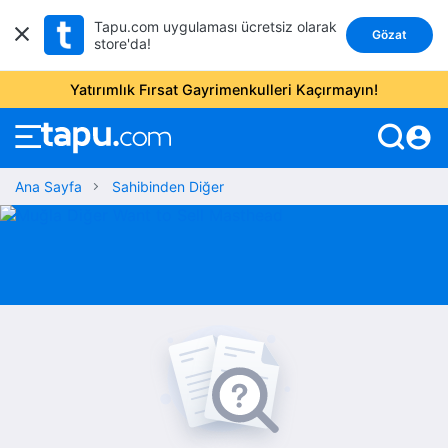
Tapu.com uygulaması ücretsiz olarak
Gözat
store'da!
Yatırımlık Fırsat Gayrimenkulleri Kaçırmayın!
account_circle
Ana Sayfa
Sahibinden Diğer