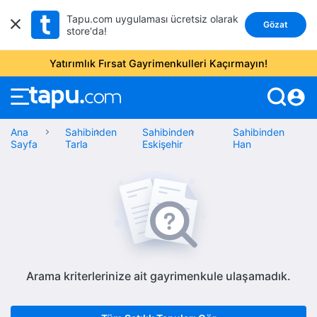
Tapu.com uygulaması ücretsiz olarak
Gözat
store'da!
Yatırımlık Fırsat Gayrimenkulleri Kaçırmayın!
account_circle
Ana
Sahibinden
Sahibinden
Sahibinden
Sayfa
Tarla
Eskişehir
Han
Arama kriterlerinize ait gayrimenkule ulaşamadık.