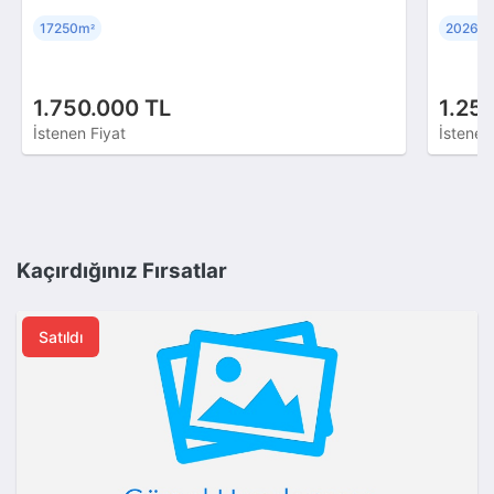
17250m
20260
²
1.750.000 TL
1.25
İstenen Fiyat
İstenen
Kaçırdığınız Fırsatlar
Satıldı