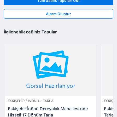
Tüm Satılık Tapuları Gör
Alarm Oluştur
İlgilenebileceğiniz Tapular
ESKIŞEHIR / İNÖNÜ - TARLA
ESKIŞEH
Eskişehir İnönü Dereyalak Mahallesi'nde
Eskişe
Hisseli 17 Dönüm Tarla
Tarla