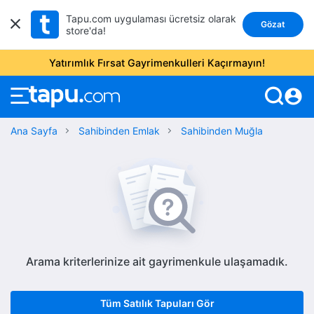
Tapu.com uygulaması ücretsiz olarak
Gözat
store'da!
Yatırımlık Fırsat Gayrimenkulleri Kaçırmayın!
account_circle
Ana Sayfa
Sahibinden Emlak
Sahibinden Muğla
Arama kriterlerinize ait gayrimenkule ulaşamadık.
Tüm Satılık Tapuları Gör