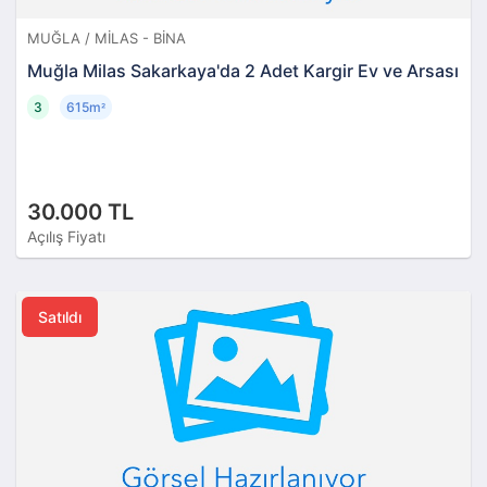
MUĞLA / MILAS - BINA
Muğla Milas Sakarkaya'da 2 Adet Kargir Ev ve Arsası
3
615m
²
30.000 TL
Açılış Fiyatı
Satıldı