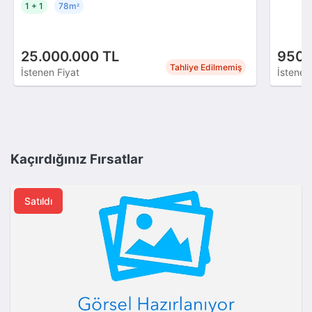
1 + 1
78m
²
25.000.000 TL
950.
Tahliye Edilmemiş
İstenen Fiyat
İstenen
Kaçırdığınız Fırsatlar
Satıldı