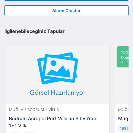
Alarm Oluştur
İlgilenebileceğiniz Tapular
%
45
Değeri
Altında
MUĞLA / BODRUM - VILLA
MUĞLA 
Bodrum Acropol Port Villaları Sitesi'nde
Muğla 
1+1 Villa
19852