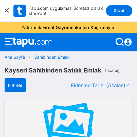
Tapu.com uygulaması ücretsiz olarak
Gözat
store'da!
Yatırımlık Fırsat Gayrimenkulleri Kaçırmayın!
account_circle
Ana Sayfa
Sahibinden Emlak
Kayseri Sahibinden Satılık Emlak
1 sonuç
Filtrele