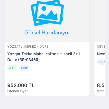
YOZGAT / MERKEZ - DAIRE
NEVŞEHI
Yozgat Tekke Mahallesi'nde Hisseli 3+1
Nevşeh
Daire (BS-03469)
189m
²
3 + 1
55m
²
952.000 TL
8.50
İstenen Fiyat
İstenen