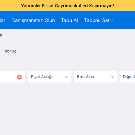
Yatırımlık Fırsat Gayrimenkulleri Kaçırmayın!
lar
Danışmanımız Olun
Tapu Al
Tapunu Sat
l
1 sonuç
×
Fiyat Aralığı
Brüt Alan
Diğer 