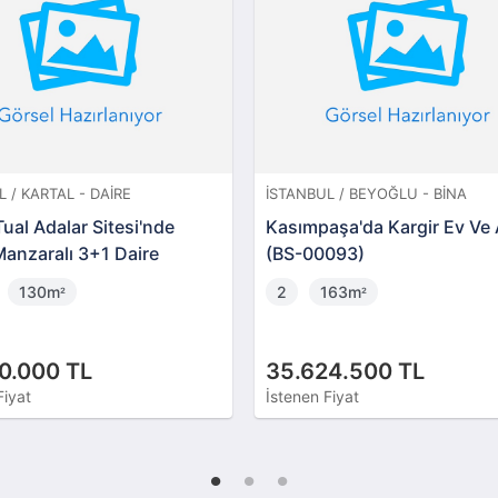
RE
İSTANBUL / BEYOĞLU - BINA
İST
PRO
esi'nde
Kasımpaşa'da Kargir Ev Ve Arsası
Ko
Daire
(BS-00093)
Dü
2
163m
²
8
35.624.500 TL
28
İstenen Fiyat
İst