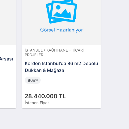
ANBUL / KAĞITHANE - TICARI
İSTANBUL / ŞIŞLI - DAIRE
JELER
Fulya Ortaklar Caddesi
rdon İstanbul'da 86 m2 Depolu
Daire
kkan & Mağaza
3 + 1
105m
²
6m
²
.440.000 TL
12.500.000 TL
enen Fiyat
İstenen Fiyat