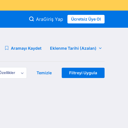
Ara
Giriş Yap
Ücretsiz Üye Ol
Aramayı Kaydet
Özellikler
Temizle
Filtreyi Uygula