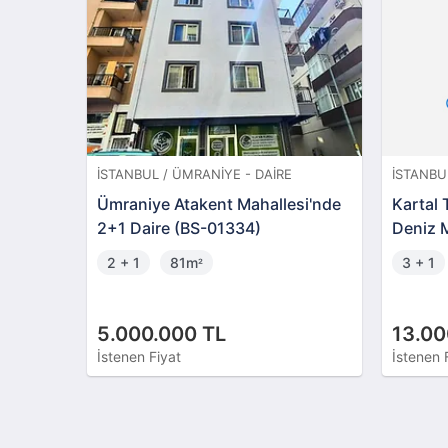
STANBUL / ÜMRANIYE - DAIRE
İSTANBUL / KARTAL - DAI
mraniye Atakent Mahallesi'nde
Kartal Tual Adalar Sit
+1 Daire (BS-01334)
Deniz Manzaralı 3+1 
2 + 1
81m
3 + 1
130m
²
²
.000.000 TL
13.000.000 TL
tenen Fiyat
İstenen Fiyat