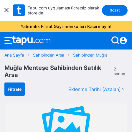
Tapu.com uygulaması ücretsiz olarak
Gözat
store'da!
Yatırımlık Fırsat Gayrimenkulleri Kaçırmayın!
account_circle
Ana Sayfa
Sahibinden Arsa
Sahibinden Muğla
Muğla Menteşe Sahibinden Satılık
2
Arsa
sonuç
Filtrele