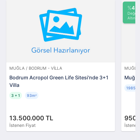
%
45
Değeri
Altında
MUĞLA / BODRUM - VILLA
MUĞLA 
Bodrum Acropol Green Life Sitesi'nde 3+1
Muğla 
Villa
19852
3 + 1
93m
²
13.500.000 TL
950.
İstenen Fiyat
İstenen