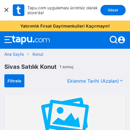
Tapu.com uygulaması ücretsiz olarak
Gözat
store'da!
Yatırımlık Fırsat Gayrimenkulleri Kaçırmayın!
account_circle
Ana Sayfa
Konut
Sivas Satılık Konut
1 sonuç
Filtrele