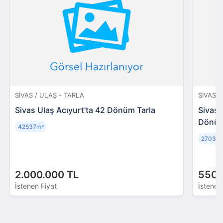
SIVAS / ULAŞ - TARLA
SIVAS /
Sivas Ulaş Acıyurt'ta 42 Dönüm Tarla
Sivas 
Dönüm
42537m
²
27032
2.000.000 TL
550.
İstenen Fiyat
İstenen