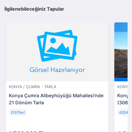
İlgilenebileceğiniz Tapular
KONYA / ÇUMRA - TARLA
KONYA 
Konya Çumra Alibeyhüyüğü Mahallesi'nde
Konya 
21 Dönüm Tarla
(30674
21575m
42049
²