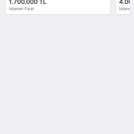
1.700.000 TL
4.00
İstenen Fiyat
İstenen