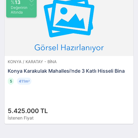
%
13
Değerinin
Altında
KONYA / KARATAY - BINA
Konya Karakulak Mahallesi'nde 3 Katlı Hisseli Bina
5
411m
²
5.425.000 TL
İstenen Fiyat