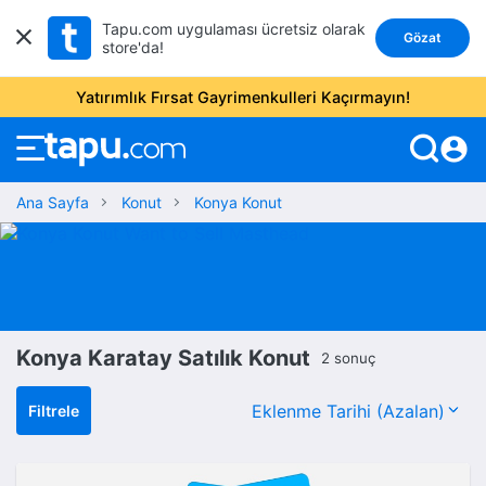
Tapu.com uygulaması ücretsiz olarak
Gözat
store'da!
Yatırımlık Fırsat Gayrimenkulleri Kaçırmayın!
account_circle
Ana Sayfa
Konut
Konya Konut
Konya Karatay Satılık Konut
2 sonuç
Filtrele