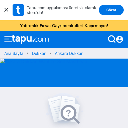
Tapu.com uygulaması ücretsiz olarak
Gözat
store'da!
Yatırımlık Fırsat Gayrimenkulleri Kaçırmayın!
account_circle
Ana Sayfa
Dükkan
Ankara Dükkan