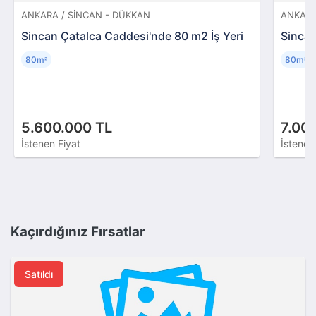
ANKARA / SINCAN - DÜKKAN
ANKARA
Sincan Çatalca Caddesi'nde 80 m2 İş Yeri
Sincan
80m
80m
²
²
5.600.000 TL
7.00
İstenen Fiyat
İstenen
Kaçırdığınız Fırsatlar
Satıldı