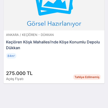
ANKARA / KEÇIÖREN - DÜKKAN
Keçiören Köşk Mahallesi'nde Köşe Konumlu Depolu
Dükkan
84m
²
275.000 TL
Tahliye Edilmemiş
Açılış Fiyatı