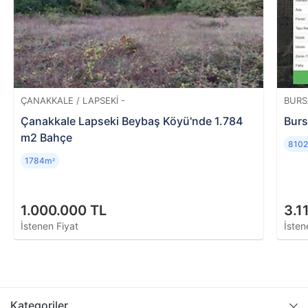
metrekaresini, konumunu ve evin piyasa değerini
öğrenmek mümkündür.
ÇANAKKALE / LAPSEKI -
BURS
Çanakkale Lapseki Beybaş Köyü'nde 1.784
Burs
m2 Bahçe
810
1784m
²
1.000.000 TL
3.1
İstenen Fiyat
İsten
Kategoriler