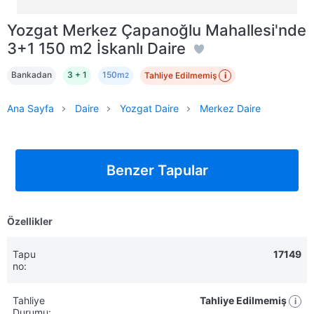
Yozgat Merkez Çapanoğlu Mahallesi'nde
3+1 150 m2 İskanlı Daire
Bankadan
3 + 1
150m
Tahliye Edilmemiş
i
2
Ana Sayfa
Daire
Yozgat Daire
Merkez Daire
Benzer Tapular
Özellikler
Tapu
17149
no:
Tahliye
Tahliye Edilmemiş
i
Durumu: