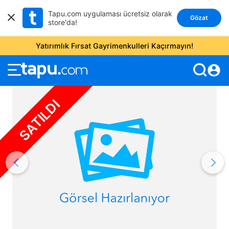
Tapu.com uygulaması ücretsiz olarak
Gözat
store'da!
Yatırımlık Fırsat Gayrimenkulleri Kaçırmayın!
account_circle
SATILDI