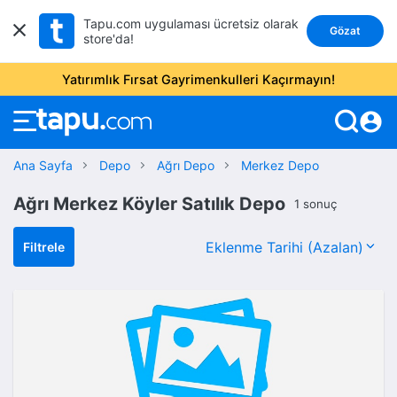
Tapu.com uygulaması ücretsiz olarak
Gözat
store'da!
Yatırımlık Fırsat Gayrimenkulleri Kaçırmayın!
account_circle
Ana Sayfa
Depo
Ağrı Depo
Merkez Depo
Ağrı Merkez Köyler Satılık Depo
1 sonuç
Filtrele