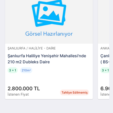
ŞANLIURFA / HALILIYE - DAIRE
ANKARA
Şanlıurfa Haliliye Yenişehir Mahallesi'nde
Çankay
210 m2 Dubleks Daire
( BS-0
3 + 1
210m
3 + 1
²
2.800.000 TL
6.90
Tahliye Edilmemiş
İstenen Fiyat
İstenen