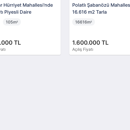
r Hürriyet Mahallesi'nde
Polatlı Şabanözü Mahalles
ı Piyesli Daire
16.616 m2 Tarla
105m
16616m
²
²
.000 TL
1.600.000 TL
yatı
Açılış Fiyatı