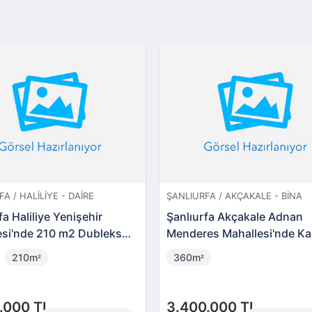
A / HALILIYE - DAIRE
ŞANLIURFA / AKÇAKALE - BINA
fa Haliliye Yenişehir
Şanlıurfa Akçakale Adnan
esi'nde 210 m2 Dubleks
Menderes Mahallesi'nde Ka
Ev
210m
360m
²
²
.000 TL
3.400.000 TL