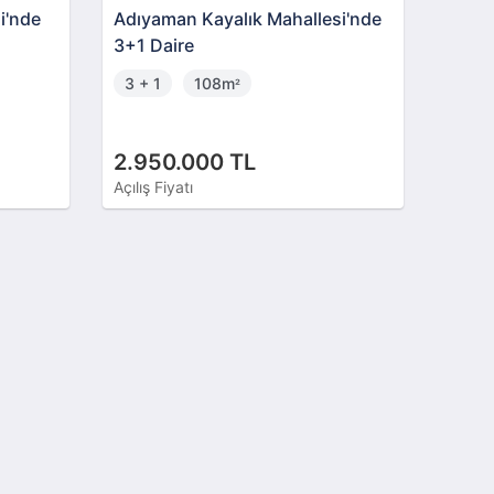
i'nde
Adıyaman Kayalık Mahallesi'nde
3+1 Daire
3 + 1
108m
²
2.950.000 TL
Açılış Fiyatı