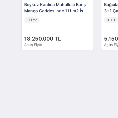
Beykoz Kanlıca Mahallesi Barış
Bağcıla
Manço Caddesi'nde 111 m2 İş
3+1 Çat
Yeri
111m
3 + 1
²
18.250.000 TL
5.150
Açılış Fiyatı
Açılış Fi