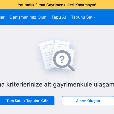
Yatırımlık Fırsat Gayrimenkulleri Kaçırmayın!
lar
Danışmanımız Olun
Tapu Al
Tapunu Sat
a kriterlerinize ait gayrimenkule ulaşam
Tüm Satılık Tapuları Gör
Alarm Oluştur