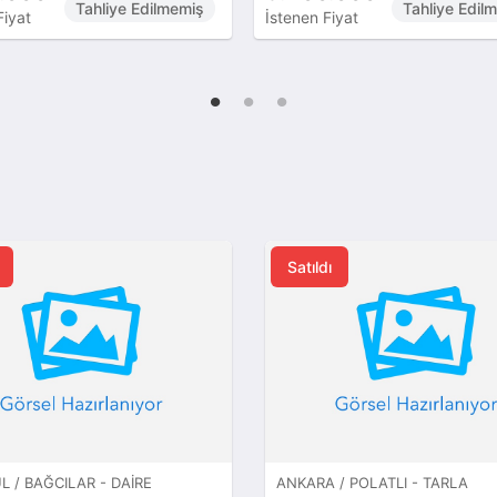
Tahliye Edilmemiş
Tahliye Edil
Fiyat
İstenen Fiyat
Satıldı
L / BAĞCILAR - DAIRE
ANKARA / POLATLI - TARLA