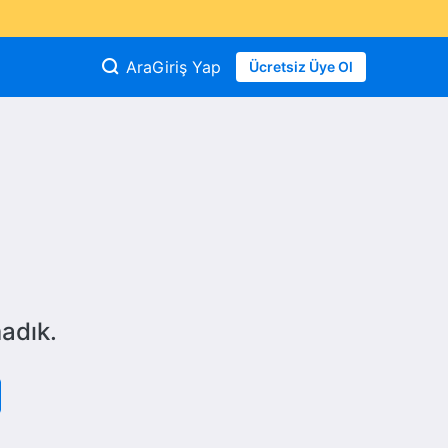
Ara
Giriş Yap
Ücretsiz Üye Ol
adık.