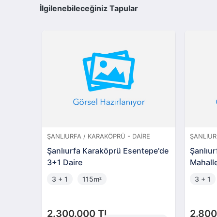
İlgilenebileceğiniz Tapular
ŞANLIURFA / KARAKÖPRÜ - DAIRE
ŞANLIURF
Şanlıurfa Karaköprü Esentepe'de
Şanlıur
3+1 Daire
Mahall
Daire
3 + 1
115m
3 + 1
²
2.300.000 TL
2.800