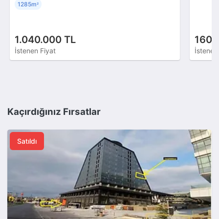
1285m
²
1.040.000 TL
160.
İstenen Fiyat
İstenen
Kaçırdığınız Fırsatlar
Satıldı