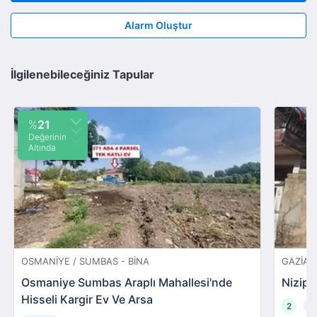
Alarm Oluştur
İlgilenebileceğiniz Tapular
%
21
Değerinin
Altında
OSMANIYE / SUMBAS - BINA
GAZIANT
Osmaniye Sumbas Araplı Mahallesi'nde
Nizip 
Hisseli Kargir Ev Ve Arsa
2
2