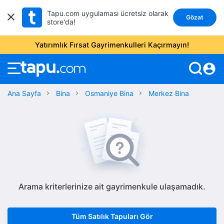
Tapu.com uygulaması ücretsiz olarak
Gözat
store'da!
Yatırımlık Fırsat Gayrimenkulleri Kaçırmayın!
account_circle
Ana Sayfa
Bina
Osmaniye Bina
Merkez Bina
Arama kriterlerinize ait gayrimenkule ulaşamadık.
Tüm Satılık Tapuları Gör