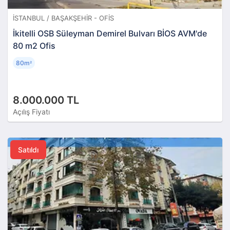
İSTANBUL / BAŞAKŞEHIR - OFIS
İkitelli OSB Süleyman Demirel Bulvarı BİOS AVM'de
80 m2 Ofis
80m
²
8.000.000 TL
Açılış Fiyatı
Satıldı