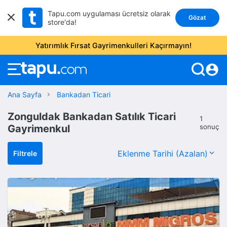
Tapu.com uygulaması ücretsiz olarak
Gözat
store'da!
Yatırımlık Fırsat Gayrimenkulleri Kaçırmayın!
account_circle
Ana Sayfa
Bankadan Ticari
Zonguldak Bankadan Satılık Ticari
1
Gayrimenkul
sonuç
Filtrele