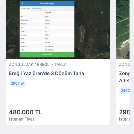
ZONGULDAK / EREĞLI - TARLA
ZONGUL
Ereğli Yazıören'de 3 Dönüm Tarla
Zongul
Adet T
2907m
²
2460m
480.000 TL
290.
İstenen Fiyat
İstenen