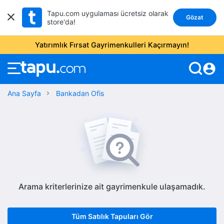
Tapu.com uygulaması ücretsiz olarak
Gözat
store'da!
Yatırımlık Fırsat Gayrimenkulleri Kaçırmayın!
account_circle
Ana Sayfa
Bankadan Ofis
Arama kriterlerinize ait gayrimenkule ulaşamadık.
Tüm Satılık Tapuları Gör