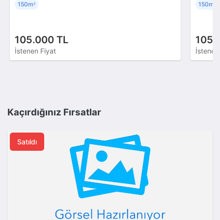
150m
150m
²
²
105.000 TL
105.
İstenen Fiyat
İstenen
Kaçırdığınız Fırsatlar
Satıldı