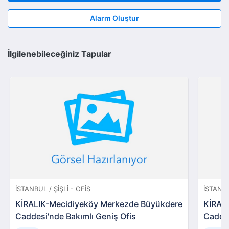
Alarm Oluştur
İlgilenebileceğiniz Tapular
İSTANBUL / ŞIŞLI - OFIS
İSTANBU
KİRALIK-Mecidiyeköy Merkezde Büyükdere
KİRAL
Caddesi'nde Bakımlı Geniş Ofis
Caddes