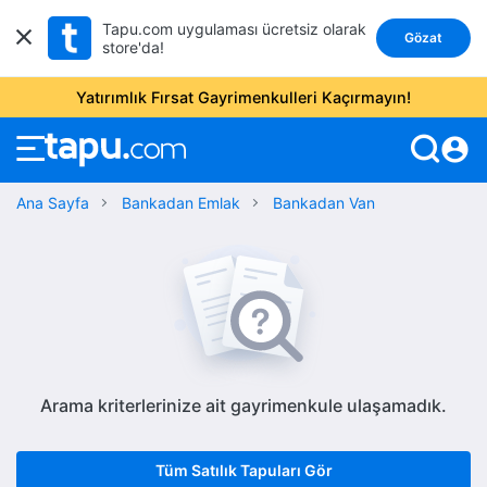
Tapu.com uygulaması ücretsiz olarak
Gözat
store'da!
Yatırımlık Fırsat Gayrimenkulleri Kaçırmayın!
account_circle
Ana Sayfa
Bankadan Emlak
Bankadan Van
Arama kriterlerinize ait gayrimenkule ulaşamadık.
Tüm Satılık Tapuları Gör