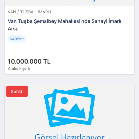
VAN / TUŞBA - İMARLI
Van Tuşba Şemsibey Mahallesi'nde Sanayi İmarlı
Arsa
6495m
²
10.000.000 TL
Açılış Fiyatı
Satıldı