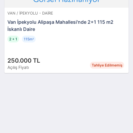
VAN / İPEKYOLU - DAIRE
Van İpekyolu Alipaşa Mahallesi'nde 2+1 115 m2
İskanlı Daire
2 + 1
115m
²
250.000 TL
Tahliye Edilmemiş
Açılış Fiyatı