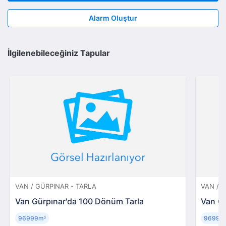
Alarm Oluştur
İlgilenebileceğiniz Tapular
VAN / GÜRPINAR - TARLA
VAN / 
Van Gürpınar'da 100 Dönüm Tarla
Van Gü
96999m
96999
²