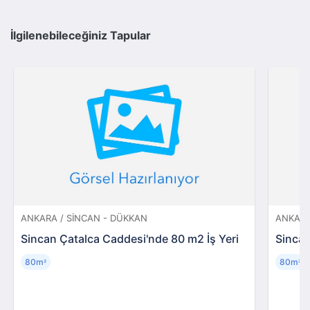
İlgilenebileceğiniz Tapular
ANKARA / SINCAN - DÜKKAN
ANKARA
Sincan Çatalca Caddesi'nde 80 m2 İş Yeri
Sincan
80m
80m
²
²