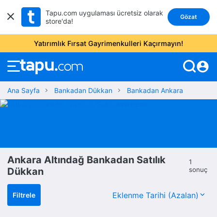
Tapu.com uygulaması ücretsiz olarak
Gözat
store'da!
Yatırımlık Fırsat Gayrimenkulleri Kaçırmayın!
account_circle
Ana Sayfa
Bankadan Dükkan
Bankadan Ankara
Ankara Altındağ Bankadan Satılık
1
Dükkan
sonuç
Filtrele