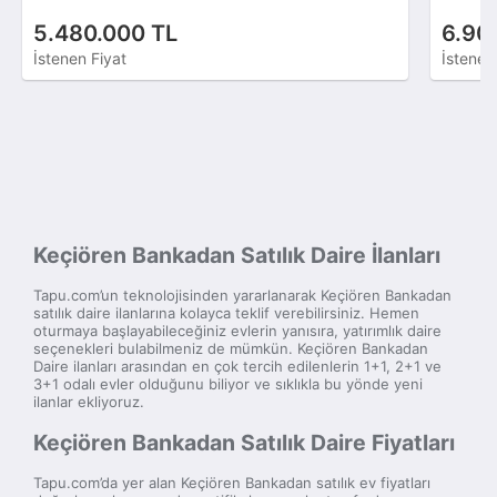
5.480.000 TL
6.90
İstenen Fiyat
İstenen
Keçiören Bankadan Satılık Daire İlanları
Tapu.com’un teknolojisinden yararlanarak Keçiören Bankadan
satılık daire ilanlarına kolayca teklif verebilirsiniz. Hemen
oturmaya başlayabileceğiniz evlerin yanısıra, yatırımlık daire
seçenekleri bulabilmeniz de mümkün. Keçiören Bankadan
Daire ilanları arasından en çok tercih edilenlerin 1+1, 2+1 ve
3+1 odalı evler olduğunu biliyor ve sıklıkla bu yönde yeni
ilanlar ekliyoruz.
Keçiören Bankadan Satılık Daire Fiyatları
Tapu.com’da yer alan Keçiören Bankadan satılık ev fiyatları