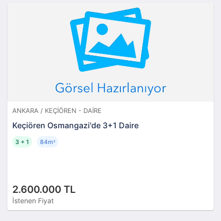
ANKARA / KEÇIÖREN - DAIRE
Keçiören Osmangazi'de 3+1 Daire
3 + 1
84m
²
2.600.000 TL
İstenen Fiyat