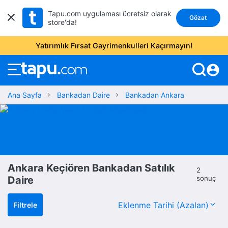
Tapu.com uygulaması ücretsiz olarak
Gözat
store'da!
Yatırımlık Fırsat Gayrimenkulleri Kaçırmayın!
account_circle
Ana Sayfa
Bankadan Daire
Bankadan Ankara
Ankara Keçiören Bankadan Satılık
2
Daire
sonuç
Filtrele