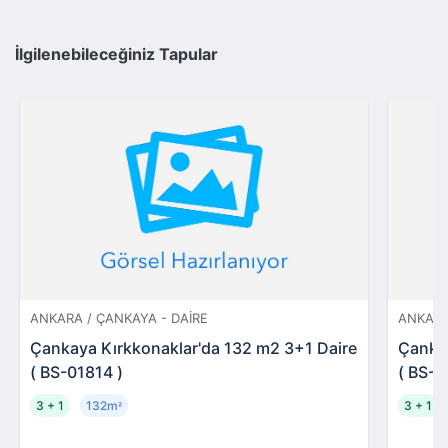
İlgilenebileceğiniz Tapular
ANKARA / ÇANKAYA - DAIRE
ANKARA
Çankaya Kırkkonaklar'da 132 m2 3+1 Daire
Çankay
( BS-01814 )
( BS-0
3 + 1
132m
3 + 1
²