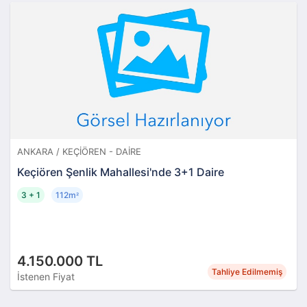
ANKARA / KEÇIÖREN - DAIRE
Keçiören Şenlik Mahallesi'nde 3+1 Daire
3 + 1
112m
²
4.150.000 TL
Tahliye Edilmemiş
İstenen Fiyat