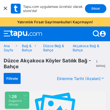
Tapu.com uygulaması ücretsiz olarak
Gözat
store'da!
Yatırımlık Fırsat Gayrimenkulleri Kaçırmayın!
account_circle
Ana
Bağ &
Düzce Bağ &
Akçakoca Bağ &
Sayfa
Bahçe
Bahçe
Bahçe
Düzce Akçakoca Köyler Satılık Bağ -
1
Bahçe
sonuç
Filtrele
%
26
Değerinin
Altında