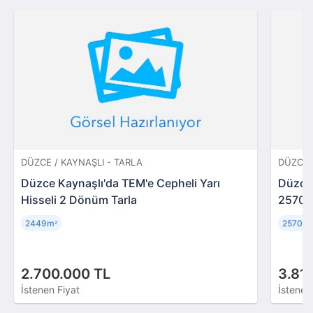
DÜZCE / KAYNAŞLI - TARLA
DÜZCE 
Düzce Kaynaşlı'da TEM'e Cepheli Yarı
Düzce 
Hisseli 2 Dönüm Tarla
2570 m
2449m
2570m
²
²
2.700.000 TL
3.81
İstenen Fiyat
İstenen