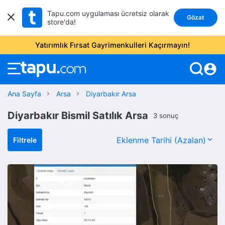
Tapu.com uygulaması ücretsiz olarak
Gözat
store'da!
Yatırımlık Fırsat Gayrimenkulleri Kaçırmayın!
account_circle
Ana Sayfa
Arsa
Diyarbakır Arsa
Diyarbakır Bismil Satılık Arsa
3 sonuç
Filtrele