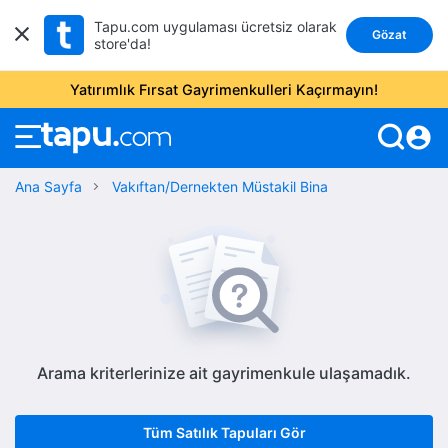
Tapu.com uygulaması ücretsiz olarak
Gözat
store'da!
Yatırımlık Fırsat Gayrimenkulleri Kaçırmayın!
account_circle
Ana Sayfa
Vakıftan/Dernekten Müstakil Bina
Arama kriterlerinize ait gayrimenkule ulaşamadık.
Tüm Satılık Tapuları Gör