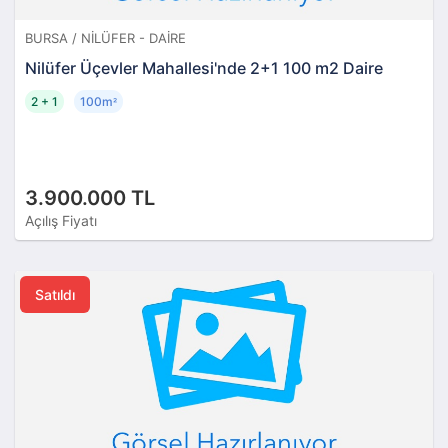
BURSA / NILÜFER - DAIRE
Nilüfer Üçevler Mahallesi'nde 2+1 100 m2 Daire
2 + 1
100m
²
3.900.000 TL
Açılış Fiyatı
Satıldı