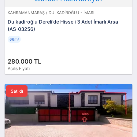
KAHRAMANMARAŞ / DULKADIROĞLU - İMARLI
Dulkadiroğlu Dereli'de Hisseli 3 Adet İmarlı Arsa
(AS-03256)
66m
²
280.000 TL
Açılış Fiyatı
Satıldı