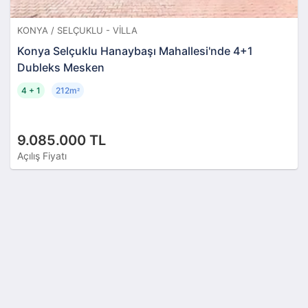
KONYA / SELÇUKLU - VILLA
Konya Selçuklu Hanaybaşı Mahallesi'nde 4+1
Dubleks Mesken
4 + 1
212m
²
9.085.000 TL
Açılış Fiyatı