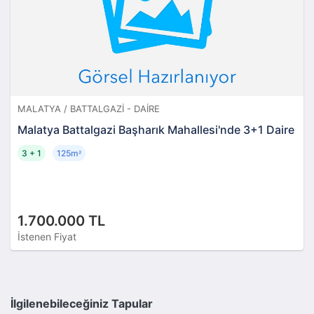
MALATYA / BATTALGAZI - DAIRE
Malatya Battalgazi Başharık Mahallesi'nde 3+1 Daire
3 + 1
125m
²
1.700.000 TL
İstenen Fiyat
İlgilenebileceğiniz Tapular