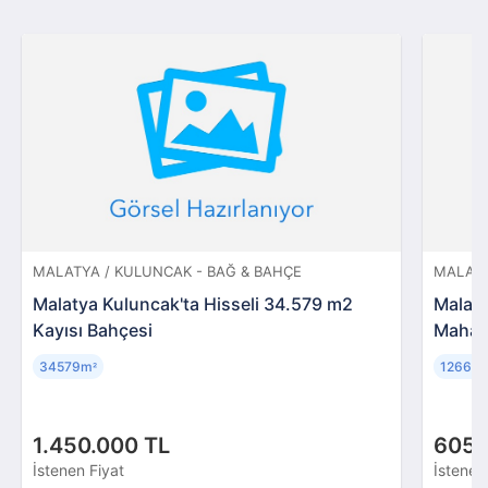
MALATYA / KULUNCAK - BAĞ & BAHÇE
MALATY
Malatya Kuluncak'ta Hisseli 34.579 m2
Malat
Kayısı Bahçesi
Mahall
34579m
12663
²
1.450.000 TL
605.
İstenen Fiyat
İstenen