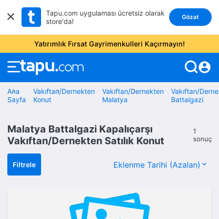
Tapu.com uygulaması ücretsiz olarak
Gözat
store'da!
Yatırımlık Fırsat Gayrimenkulleri Kaçırmayın!
account_circle
Ana
Vakıftan/Dernekten
Vakıftan/Dernekten
Vakıftan/Derne
Sayfa
Konut
Malatya
Battalgazi
Malatya Battalgazi Kapalıçarşı
1
Vakıftan/Dernekten Satılık Konut
sonuç
Filtrele