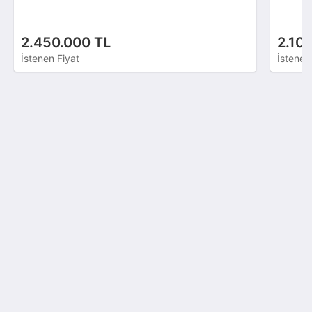
2.450.000 TL
2.10
İstenen Fiyat
İstenen