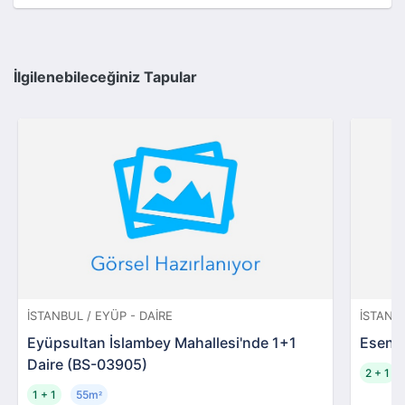
İlgilenebileceğiniz Tapular
İSTANBUL / EYÜP - DAIRE
İSTANB
Eyüpsultan İslambey Mahallesi'nde 1+1
Esenyu
Daire (BS-03905)
2 + 1
1 + 1
55m
²