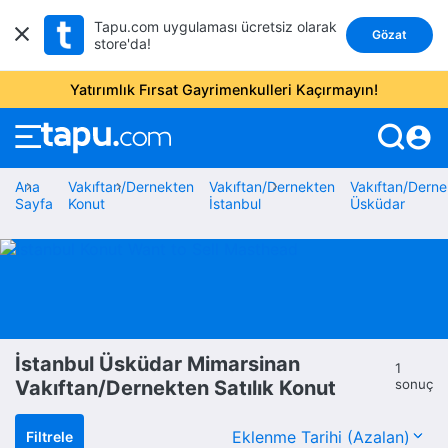
Tapu.com uygulaması ücretsiz olarak
Gözat
store'da!
Yatırımlık Fırsat Gayrimenkulleri Kaçırmayın!
account_circle
Ana
Vakıftan/Dernekten
Vakıftan/Dernekten
Vakıftan/Derne
Sayfa
Konut
İstanbul
Üsküdar
İstanbul Üsküdar Mimarsinan
1
Vakıftan/Dernekten Satılık Konut
sonuç
Filtrele