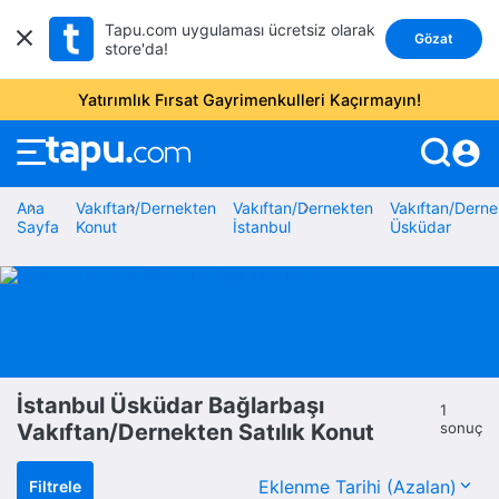
Tapu.com uygulaması ücretsiz olarak
Gözat
store'da!
Yatırımlık Fırsat Gayrimenkulleri Kaçırmayın!
account_circle
Ana
Vakıftan/Dernekten
Vakıftan/Dernekten
Vakıftan/Derne
Sayfa
Konut
İstanbul
Üsküdar
İstanbul Üsküdar Bağlarbaşı
1
Vakıftan/Dernekten Satılık Konut
sonuç
Filtrele