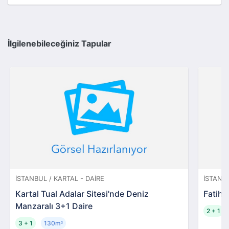
İlgilenebileceğiniz Tapular
İSTANBUL / KARTAL - DAIRE
İSTANBU
Kartal Tual Adalar Sitesi'nde Deniz
Fatih 
Manzaralı 3+1 Daire
2 + 1
3 + 1
130m
²