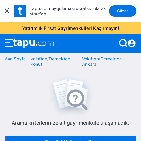
Tapu.com uygulaması ücretsiz olarak
Gözat
store'da!
Yatırımlık Fırsat Gayrimenkulleri Kaçırmayın!
account_circle
Ana Sayfa
Vakıftan/Dernekten
Vakıftan/Dernekten
Konut
Ankara
Arama kriterlerinize ait gayrimenkule ulaşamadık.