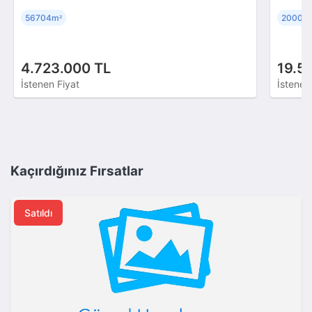
56704m
20000
²
4.723.000 TL
19.5
İstenen Fiyat
İstenen
Kaçırdığınız Fırsatlar
Satıldı