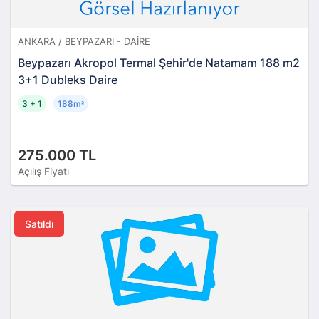
ANKARA / BEYPAZARI - DAIRE
Beypazarı Akropol Termal Şehir'de Natamam 188 m2
3+1 Dubleks Daire
3 + 1
188m
²
275.000 TL
Açılış Fiyatı
Satıldı