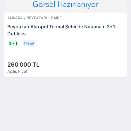
ANKARA / BEYPAZARI - DAIRE
Beypazarı Akropol Termal Şehir'de Natamam 3+1
Dubleks
3 + 1
178m
²
260.000 TL
Açılış Fiyatı