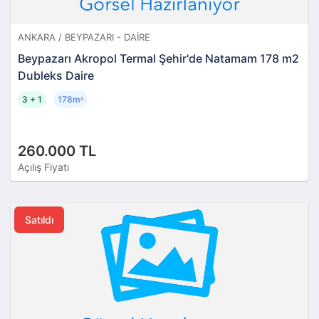
ANKARA / BEYPAZARI - DAIRE
Beypazarı Akropol Termal Şehir'de Natamam 178 m2
Dubleks Daire
3 + 1
178m
²
260.000 TL
Açılış Fiyatı
Satıldı