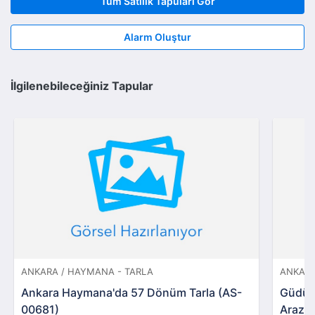
Tüm Satılık Tapuları Gör
Alarm Oluştur
İlgilenebileceğiniz Tapular
ANKARA / HAYMANA - TARLA
ANKARA
Ankara Haymana'da 57 Dönüm Tarla (AS-
Güdül
00681)
Arazi v