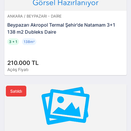
ANKARA / BEYPAZARI - DAIRE
Beypazarı Akropol Termal Şehir'de Natamam 3+1
138 m2 Dubleks Daire
3 + 1
138m
²
210.000 TL
Açılış Fiyatı
Satıldı