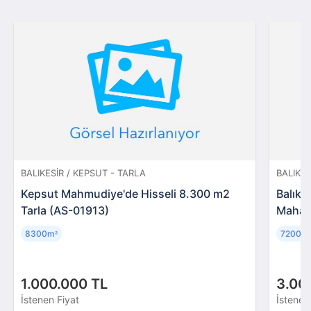
BALIKESIR / KEPSUT - TARLA
BALIKES
Kepsut Mahmudiye'de Hisseli 8.300 m2
Balıke
Tarla (AS-01913)
Mahall
8300m
7200m
²
1.000.000 TL
3.00
İstenen Fiyat
İstenen