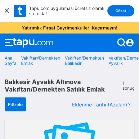
Tapu.com uygulaması ücretsiz olarak
Gözat
store'da!
Yatırımlık Fırsat Gayrimenkulleri Kaçırmayın!
account_circle
Ana
Vakıftan/Dernekten
Vakıftan/Dernekten
Vakıftan/Derne
Sayfa
Emlak
Balıkesir
Ayvalık
Balıkesir Ayvalık Altınova
1
Vakıftan/Dernekten Satılık Emlak
sonuç
Filtrele