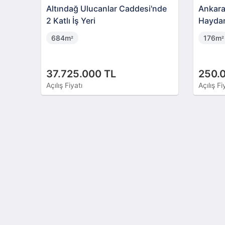
Altındağ Ulucanlar Caddesi'nde
Ankara
2 Katlı İş Yeri
Haydar
02321
684m
176m
²
²
37.725.000 TL
250.
Açılış Fiyatı
Açılış Fi