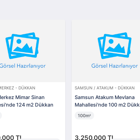
 MERKEZ - DÜKKAN
SAMSUN / ATAKUM - DÜKKAN
Merkez Mimar Sinan
Samsun Atakum Mevlana
esi'nde 124 m2 Dükkan
Mahallesi'nde 100 m2 Dük
100m
²
.000 TL
3.250.000 TL