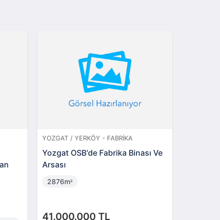
YOZGAT / YERKÖY - FABRIKA
KARABÜK 
Yozgat OSB'de Fabrika Binası Ve
Karabük
kan
Arsası
Bahçelie
Dükkan
2876m
65m
²
²
41.000.000 TL
1.500.