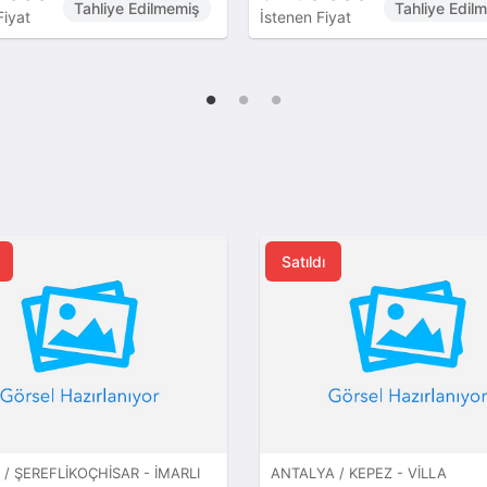
Tahliye Edilmemiş
Tahliye Edil
Fiyat
İstenen Fiyat
Satıldı
/ ŞEREFLIKOÇHISAR - İMARLI
ANTALYA / KEPEZ - VILLA