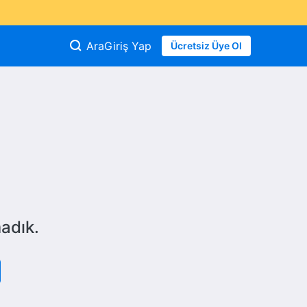
Ara
Giriş Yap
Ücretsiz Üye Ol
adık.