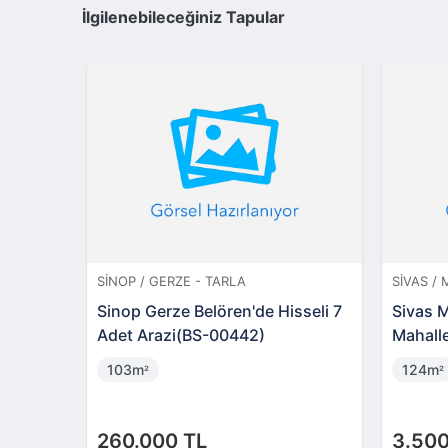
İlgilenebileceğiniz Tapular
SINOP / GERZE - TARLA
SIVAS /
Sinop Gerze Belören'de Hisseli 7
Sivas 
Adet Arazi(BS-00442)
Mahall
103m
124m
²
²
260.000 TL
3.500