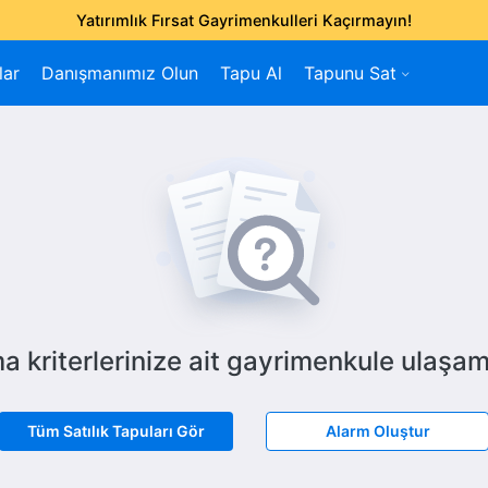
Yatırımlık Fırsat Gayrimenkulleri Kaçırmayın!
lar
Danışmanımız Olun
Tapu Al
Tapunu Sat
a kriterlerinize ait gayrimenkule ulaşam
Tüm Satılık Tapuları Gör
Alarm Oluştur