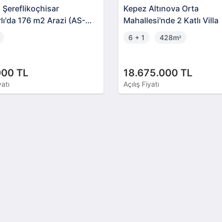
 Şereflikoçhisar
Kepez Altınova Orta
lı'da 176 m2 Arazi (AS-
Mahallesi'nde 2 Katlı Villa
)
6 + 1
428m
²
000 TL
18.675.000 TL
yatı
Açılış Fiyatı