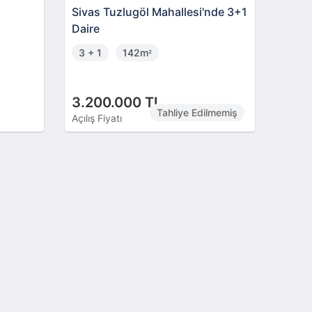
Sivas Tuzlugöl Mahallesi'nde 3+1
Daire
3 + 1
142m
²
3.200.000 TL
Tahliye Edilmemiş
Açılış Fiyatı