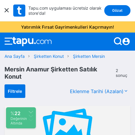
Tapu.com uygulaması ücretsiz olarak
Gözat
store'da!
Yatırımlık Fırsat Gayrimenkulleri Kaçırmayın!
account_circle
Ana Sayfa
Şirketten Konut
Şirketten Mersin
Mersin Anamur Şirketten Satılık
2
Konut
sonuç
Filtrele
%
22
Değerinin
Altında