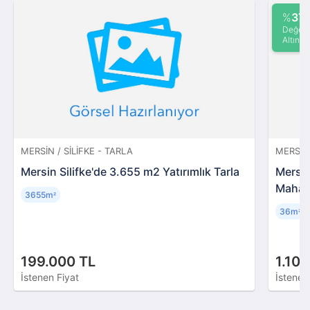
%
37
Değeri
Altında
MERSIN / SILIFKE - TARLA
MERSIN
Mersin Silifke'de 3.655 m2 Yatırımlık Tarla
Mersin
Mahal
3655m
²
36m
²
199.000 TL
1.10
İstenen Fiyat
İstenen