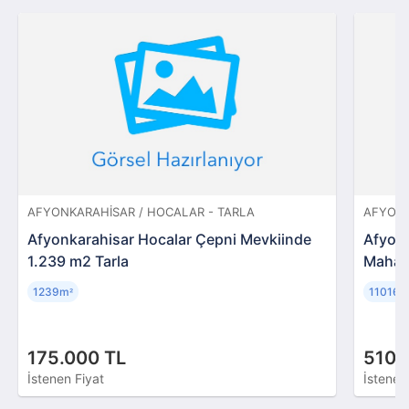
AFYONKARAHISAR / HOCALAR - TARLA
AFYONK
Afyonkarahisar Hocalar Çepni Mevkiinde
Afyon
1.239 m2 Tarla
Mahall
1239m
11016
²
175.000 TL
510.
İstenen Fiyat
İstenen