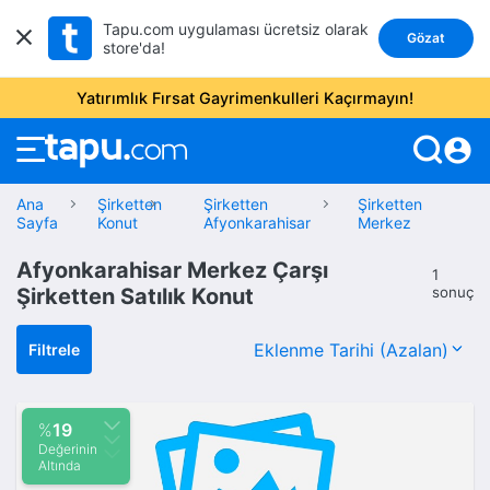
Tapu.com uygulaması ücretsiz olarak
Gözat
store'da!
Yatırımlık Fırsat Gayrimenkulleri Kaçırmayın!
account_circle
Ana
Şirketten
Şirketten
Şirketten
Sayfa
Konut
Afyonkarahisar
Merkez
Afyonkarahisar Merkez Çarşı
1
Şirketten Satılık Konut
sonuç
Filtrele
%
19
Değerinin
Altında