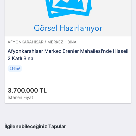
AFYONKARAHISAR / MERKEZ - BINA
Afyonkarahisar Merkez Erenler Mahallesi'nde Hisseli
2 Katlı Bina
216m
²
3.700.000 TL
İstenen Fiyat
İlgilenebileceğiniz Tapular