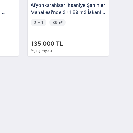
Afyonkarahisar İhsaniye Şahinler
l
Mahallesi'nde 2+1 89 m2 İskanlı
illa
Daire
2 + 1
89m
²
135.000 TL
Açılış Fiyatı