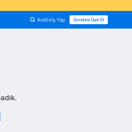
Ara
Giriş Yap
Ücretsiz Üye Ol
adık.