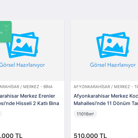
RAHISAR / MERKEZ - İMARLI
UŞAK / MERKEZ - DAIRE
rahisar Merkez'de Hisseli
Uşak Merkez Sarayaltı'nda
BS-01078)
Dubleks Daire
2 + 1
64m
²
0 TL
1.850.000 TL