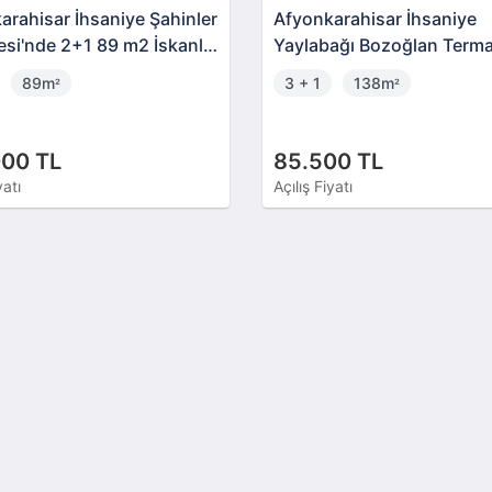
arahisar İhsaniye Şahinler
Afyonkarahisar İhsaniye
esi'nde 2+1 89 m2 İskanlı
Yaylabağı Bozoğlan Terma
Konut Sitesinde Dubleks V
89m
3 + 1
138m
²
²
000 TL
85.500 TL
yatı
Açılış Fiyatı