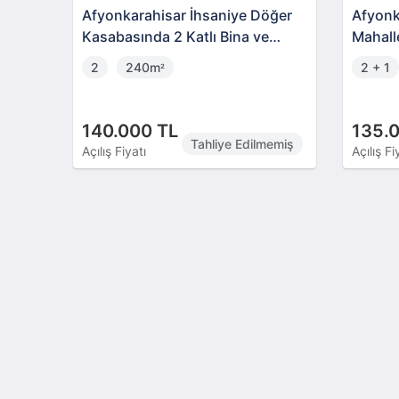
Afyonkarahisar İhsaniye Döğer
Afyonk
Kasabasında 2 Katlı Bina ve
Mahall
Arsası
Daire
2
240m
2 + 1
²
140.000 TL
135.
Tahliye Edilmemiş
Açılış Fiyatı
Açılış Fi