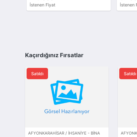
İstenen Fiyat
İstenen 
Kaçırdığınız Fırsatlar
Satıldı
Satıldı
AFYONKARAHISAR / İHSANIYE - BINA
AFYONKA