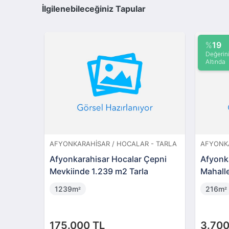
İlgilenebileceğiniz Tapular
İMARLI
AFYONKARAHISAR / İHSANIYE - TARLA
AFYONKA
met
Afyonkarahisar İhsaniye
Afyonka
sa (AS-
Hacıbeyli'de 16.588 m2 Tarla
Arsa (
16588m
8m
²
²
1.050.000 TL
40.00