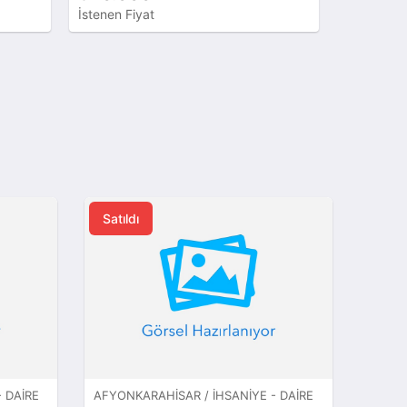
İstenen Fiyat
İstenen Fi
Satıldı
 DAIRE
AFYONKARAHISAR / İHSANIYE - DAIRE