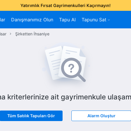
Yatırımlık Fırsat Gayrimenkulleri Kaçırmayın!
lar
Danışmanımız Olun
Tapu Al
Tapunu Sat
isar
Şirketten İhsaniye
a kriterlerinize ait gayrimenkule ulaşam
Tüm Satılık Tapuları Gör
Alarm Oluştur