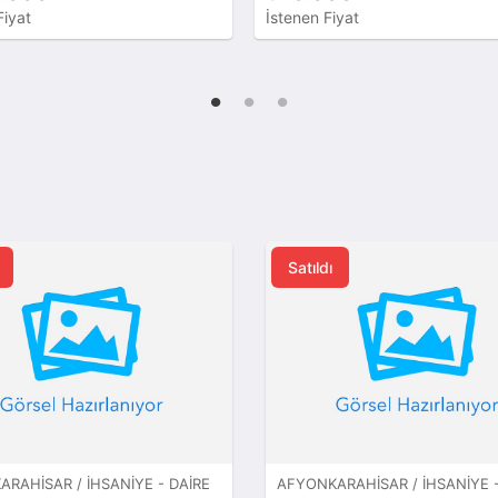
Fiyat
İstenen Fiyat
Satıldı
RAHISAR / İHSANIYE - DAIRE
AFYONKARAHISAR / İHSANIYE -