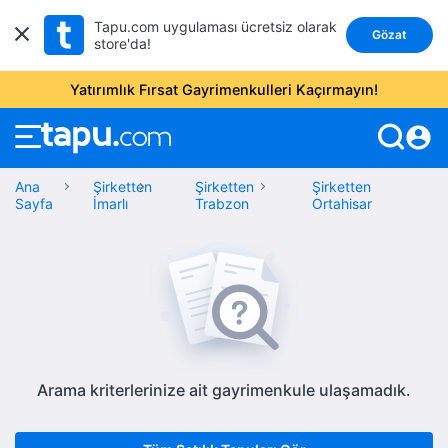
Tapu.com uygulaması ücretsiz olarak
Gözat
store'da!
Yatırımlık Fırsat Gayrimenkulleri Kaçırmayın!
account_circle
Ana
Şirketten
Şirketten
Şirketten
Sayfa
İmarlı
Trabzon
Ortahisar
Arama kriterlerinize ait gayrimenkule ulaşamadık.