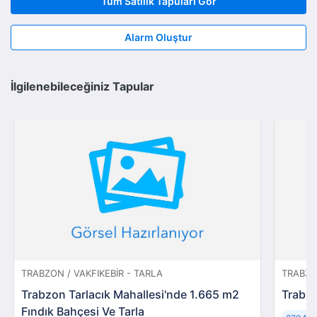
Tüm Satılık Tapuları Gör
Alarm Oluştur
İlgilenebileceğiniz Tapular
TRABZON / VAKFIKEBIR - TARLA
TRABZO
Trabzon Tarlacık Mahallesi'nde 1.665 m2
Trabzo
Fındık Bahçesi Ve Tarla