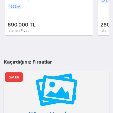
2794m
1665m
²
690.000 TL
260.
İstenen Fiyat
İstenen
Kaçırdığınız Fırsatlar
Satıldı