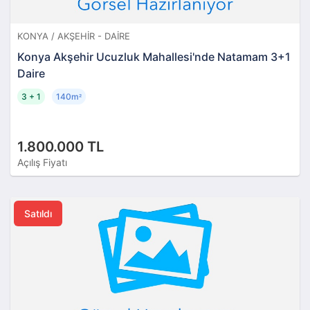
KONYA / AKŞEHIR - DAIRE
Konya Akşehir Ucuzluk Mahallesi'nde Natamam 3+1
Daire
3 + 1
140m
²
1.800.000 TL
Açılış Fiyatı
Satıldı