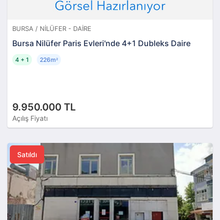
BURSA / NILÜFER - DAIRE
Bursa Nilüfer Paris Evleri'nde 4+1 Dubleks Daire
4 + 1
226m
²
9.950.000 TL
Açılış Fiyatı
Satıldı