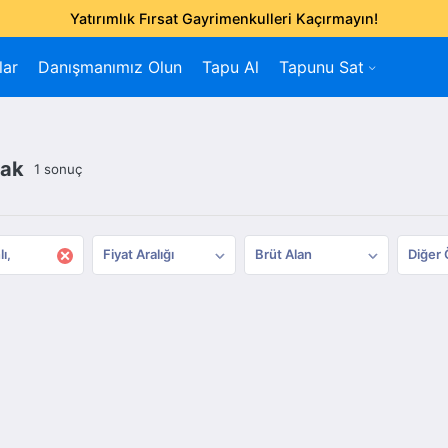
Yatırımlık Fırsat Gayrimenkulleri Kaçırmayın!
lar
Danışmanımız Olun
Tapu Al
Tapunu Sat
lak
1 sonuç
×
lı
Fiyat Aralığı
Brüt Alan
Diğer 