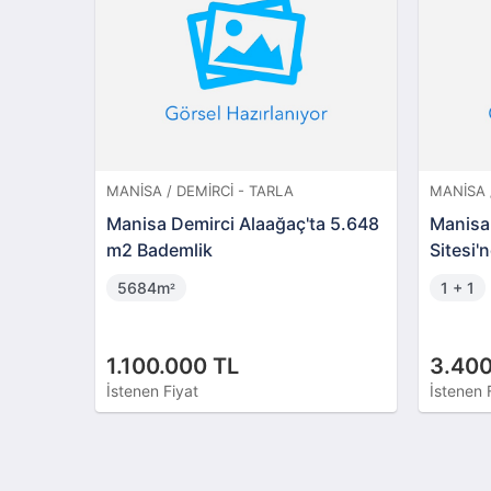
BAHÇE
MANISA / KIRKAĞAÇ - TARLA
MANISA 
'da 716
Manisa Kırkağaç Kocaiskan'da
Akhisa
34 Dönüm Tarla
Dönüm 
34272m
2075
²
5.250.000 TL
260.0
İstenen Fiyat
İstenen 