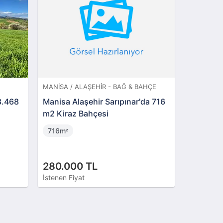
E
İZMIR / MENEMEN - FABRIKA
İZMIR / Ç
isseli
İzmir Menemen Maltepe Serbest
İzmir Çiğ
Bölge'de 4775 m2
m2 Dük
Fabrika(306586)
4775m
101m
²
²
45.000.000 TL
6.500.
Tahliye Edilmemiş
İstenen Fiyat
İstenen Fi