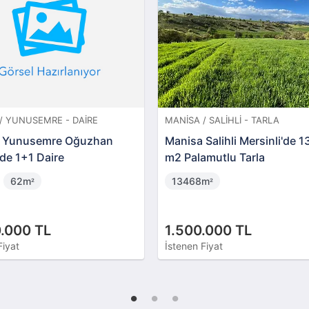
/ AKHISAR - TARLA
İZMIR / BORNOVA - BAĞ & BAHÇ
r Arabacıbozköy'de 2
İzmir Bornova Çamkule'de H
Tarla (1805)
562 m2 Zeytinlik
m
562m
²
²
00 TL
1.450.000 TL
Fiyat
İstenen Fiyat