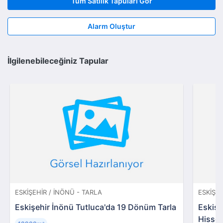
Tüm Satılık Tapuları Gör
Alarm Oluştur
İlgilenebileceğiniz Tapular
ESKIŞEHIR / İNÖNÜ - TARLA
ESKIŞEH
Eskişehir İnönü Tutluca'da 19 Dönüm Tarla
Eskişe
Hissel