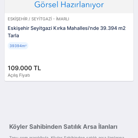
ESKIŞEHIR / SEYITGAZI - İMARLI
Eskişehir Seyitgazi Kırka Mahallesi'nde 39.394 m2
Tarla
39394m
²
109.000 TL
Açılış Fiyatı
Köyler Sahibinden Satılık Arsa İlanları
Tapu.com aracılığıyla, Köyler Sahibinden satılık arsa ilanlarına