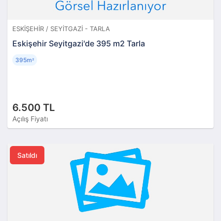
ESKIŞEHIR / SEYITGAZI - TARLA
Eskişehir Seyitgazi'de 395 m2 Tarla
395m
²
6.500 TL
Açılış Fiyatı
Satıldı