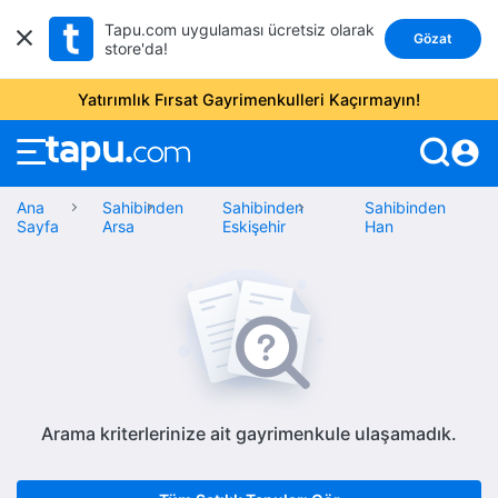
Tapu.com uygulaması ücretsiz olarak
Gözat
store'da!
Yatırımlık Fırsat Gayrimenkulleri Kaçırmayın!
account_circle
Ana
Sahibinden
Sahibinden
Sahibinden
Sayfa
Arsa
Eskişehir
Han
Arama kriterlerinize ait gayrimenkule ulaşamadık.