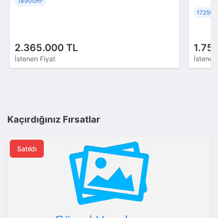
18900m
²
17250
2.365.000 TL
1.75
İstenen Fiyat
İstenen
Kaçırdığınız Fırsatlar
Satıldı