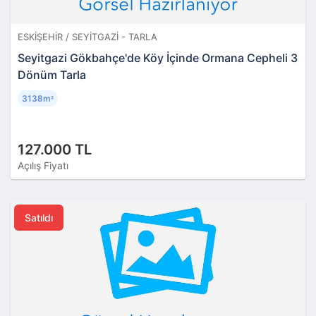
ESKIŞEHIR / SEYITGAZI - TARLA
Seyitgazi Gökbahçe'de Köy İçinde Ormana Cepheli 3
Dönüm Tarla
3138m
²
127.000 TL
Açılış Fiyatı
Satıldı