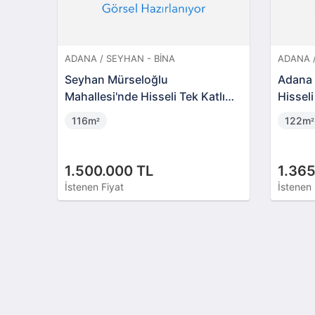
ADANA / SEYHAN - BINA
ADANA /
Seyhan Mürseloğlu
Adana 
Mahallesi'nde Hisseli Tek Katlı
Hisseli
Bina
116m
122m
²
²
1.500.000 TL
1.365
İstenen Fiyat
İstenen 