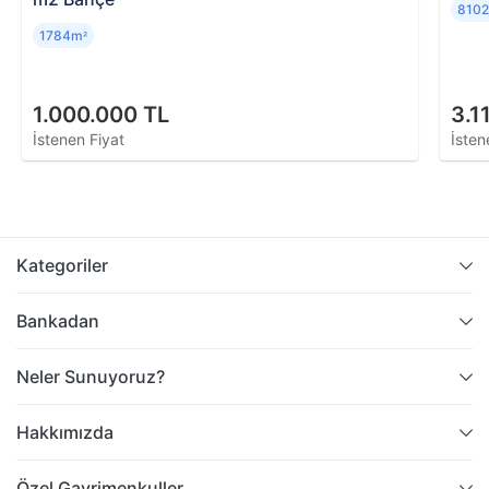
810
1784m
²
1.000.000 TL
3.1
İstenen Fiyat
İsten
Kategoriler
Bankadan
Neler Sunuyoruz?
Hakkımızda
Özel Gayrimenkuller