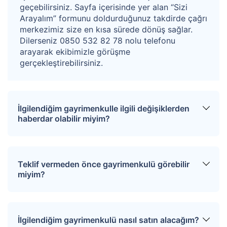
geçebilirsiniz. Sayfa içerisinde yer alan “Sizi
Arayalım” formunu doldurduğunuz takdirde çağrı
merkezimiz size en kısa sürede dönüş sağlar.
Dilerseniz 0850 532 82 78 nolu telefonu
arayarak ekibimizle görüşme
gerçekleştirebilirsiniz.
İlgilendiğim gayrimenkulle ilgili değişiklerden
haberdar olabilir miyim?
Sitemize üye olarak ilgilendiğiniz tapuları
favorinize ekleyebilirsiniz. Favorilere eklediğiniz
Teklif vermeden önce gayrimenkulü görebilir
tapular hakkında tüm haberler, değişiklikler ve
miyim?
açık artırma tarihlerinde oluşacak gelişmeler size
SMS ve e-mail yoluyla iletilir.
İlgili mülkü ziyaret etmek için “Sizi Arayalım”
formunu doldurmanız gerekmektedir. Çağrı
İlgilendiğim gayrimenkulü nasıl satın alacağım?
merkezimiz size en kısa sürede dönüş