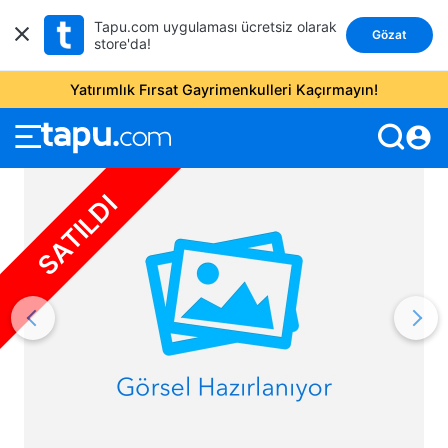
Tapu.com uygulaması ücretsiz olarak
Gözat
store'da!
Yatırımlık Fırsat Gayrimenkulleri Kaçırmayın!
account_circle
SATILDI