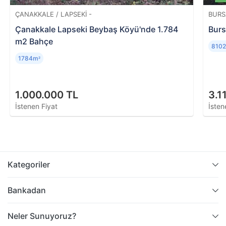
ÇANAKKALE / LAPSEKI -
BURS
Çanakkale Lapseki Beybaş Köyü'nde 1.784
Burs
m2 Bahçe
810
1784m
²
1.000.000 TL
3.1
İstenen Fiyat
İsten
Kategoriler
Bankadan
Neler Sunuyoruz?