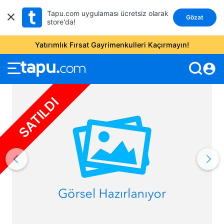
Tapu.com uygulaması ücretsiz olarak
Gözat
store'da!
Yatırımlık Fırsat Gayrimenkulleri Kaçırmayın!
account_circle
SATILDI