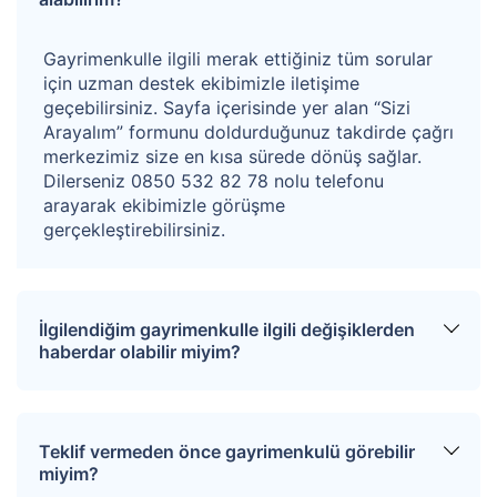
Gayrimenkulle ilgili merak ettiğiniz tüm sorular
için uzman destek ekibimizle iletişime
geçebilirsiniz. Sayfa içerisinde yer alan “Sizi
Arayalım” formunu doldurduğunuz takdirde çağrı
merkezimiz size en kısa sürede dönüş sağlar.
Dilerseniz 0850 532 82 78 nolu telefonu
arayarak ekibimizle görüşme
gerçekleştirebilirsiniz.
İlgilendiğim gayrimenkulle ilgili değişiklerden
haberdar olabilir miyim?
Sitemize üye olarak ilgilendiğiniz tapuları
favorinize ekleyebilirsiniz. Favorilere eklediğiniz
Teklif vermeden önce gayrimenkulü görebilir
tapular hakkında tüm haberler, değişiklikler ve
miyim?
açık artırma tarihlerinde oluşacak gelişmeler size