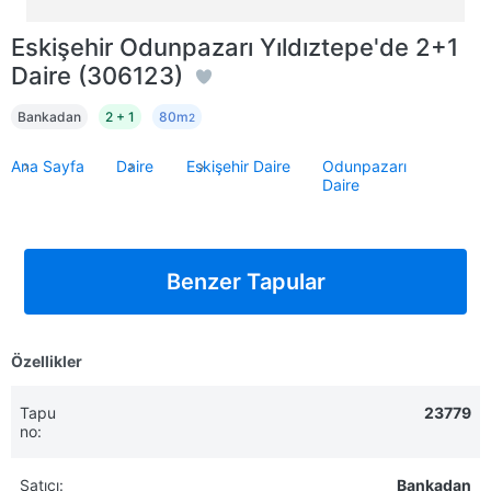
Eskişehir Odunpazarı Yıldıztepe'de 2+1
Daire (306123)
Bankadan
2 + 1
80m
2
Ana Sayfa
Daire
Eskişehir Daire
Odunpazarı
Daire
Benzer Tapular
Özellikler
Tapu
23779
no:
Satıcı:
Bankadan