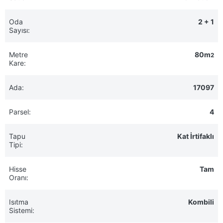
Oda
2 + 1
Sayısı:
Metre
80m
2
Kare:
Ada:
17097
Parsel:
4
Tapu
Kat İrtifaklı
Tipi:
Hisse
Tam
Oranı:
Isıtma
Kombili
Sistemi: